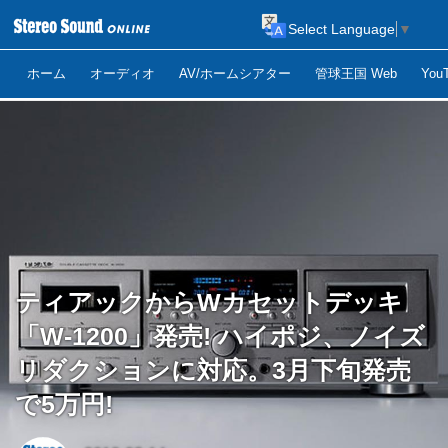
Select Language
▼
ホーム
オーディオ
AV/ホームシアター
管球王国 Web
Yo
ティアックからWカセットデッキ
「W-1200」発売! ハイポジ、ノイズ
リダクションに対応。3月下旬発売
で5万円!