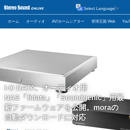
Select Language
▼
ホーム
オーディオ
AV/ホームシアター
管球王国 Web
Yo
I-O DATA、オーディオ用
NAS「fidata」「Soundgenic」用最
新ファームウェアを公開。moraの
自動ダウンロードに対応