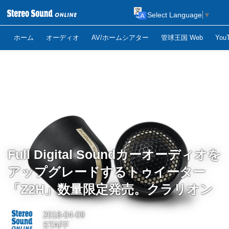
Select Language
▼
ホーム
オーディオ
AV/ホームシアター
管球王国 Web
Yo
Full Digital Soundカーオーディオを
アップグレードするトゥイーター
「Z2H」数量限定発売。クラリオン
2018-04-09
STAFF