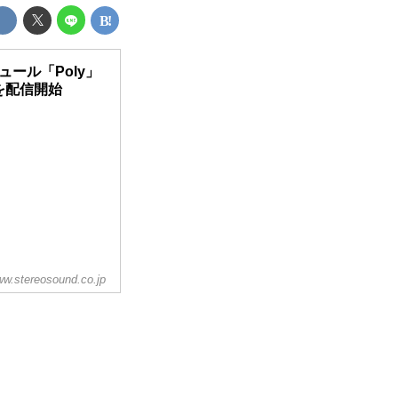
ュール「Poly」
版を配信開始
w.stereosound.co.jp