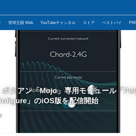
ー
管球王国 Web
YouTubeチャンネル
ストア
ベストバイ
PR
d、ポタアン「Mojo」専用モジュール「Po
figure」のiOS版を配信開始
3