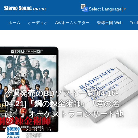
Select Language
▼
ホーム
オーディオ
AV/ホームシアター
管球王国 Web
Yo
今週発売のBDソフト一覧[04.15-
04.21]『鋼の錬金術師』『君の名
は。』オーケストラコンサート他
2018-04-16
STAFF