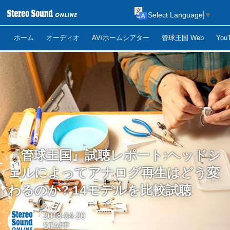
Select Language
▼
ホーム
オーディオ
AV/ホームシアター
管球王国 Web
Yo
『管球王国』試聴レポート:ヘッドシ
ェルによってアナログ再生はどう変
わるのか? 14モデルを比較試聴
2018-04-20
STAFF