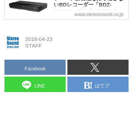
いBDレコーダー「BDZ-
FT3000」ほか全6モデルを
www.stereosound.co.jp
5/26に発売 | Stereo Sound
ONLINE
ソニーから、HDD/BDレコーダ
2018-04-23
ー6モデル（型番と価格は下記を
STAFF
参照）、およびBDプレーヤー
「UBP-X700」発表され
Facebook
はてブ
LINE