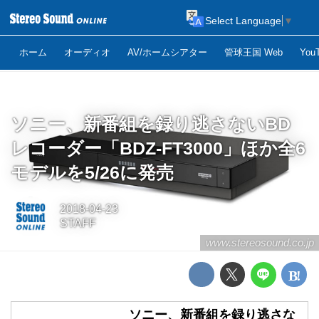
Select Language
▼
ホーム
オーディオ
AV/ホームシアター
管球王国 Web
Yo
ソニー、新番組を録り逃さないBD
レコーダー「BDZ-FT3000」ほか全6
モデルを5/26に発売
2018-04-23
STAFF
www.stereosound.co.jp
ソニー、新番組を録り逃さな