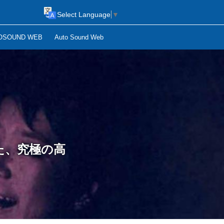
Select Language
▼
OSOUND WEB
Auto Sound Web
た、究極の高