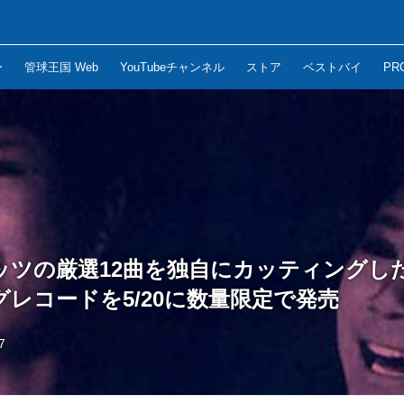
ー
管球王国 Web
YouTubeチャンネル
ストア
ベストバイ
PR
ッツの厳選12曲を独自にカッティングし
レコードを5/20に数量限定で発売
7