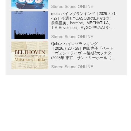
Stereo Sound ONLINE
mora ハイレゾランキング［2026.7.21
- 27］今週もYOASOBIのEPが1位！
前島亜美、harmoe、MECHATU-A、
T.M.Revolution、MyGO!!!!!のALや、
STARGLOW、ReoNa、U-KNOWの
Stereo Sound ONLINE
SG、ハコニワリリィの楽曲もランク
イン！
Qobuz ハイレゾランキング
［2026.7.23 - 29］内田光子『ベート
ーヴェン・ライヴ ～後期3大ソナタ
(2025年 東京、サントリーホール（ラ
イヴ）)』が第1位にランクイン！
Stereo Sound ONLINE