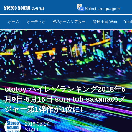
Select Language
▼
ホーム
オーディオ
AV/ホームシアター
管球王国 Web
Yo
ototoy ハイレゾランキング2018年5
月9日-5月15日 sora tob sakanaのメ
ジャー第1弾作が1位に!
2018-05-17
STAFF