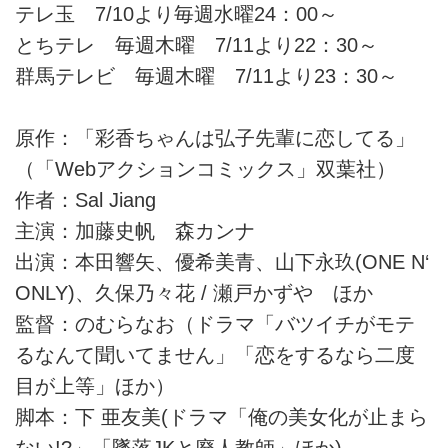
テレ玉 7/10より毎週水曜24：00～
とちテレ 毎週木曜 7/11より22：30～
群馬テレビ 毎週木曜 7/11より23：30～
原作：「彩香ちゃんは弘子先輩に恋してる」
（「Webアクションコミックス」双葉社）
作者：Sal Jiang
主演：加藤史帆 森カンナ
出演：本田響矢、優希美青、山下永玖(ONE N‘
ONLY)、久保乃々花 / 瀬戸かずや ほか
監督：のむらなお（ドラマ「バツイチがモテ
るなんて聞いてません」「恋をするなら二度
目が上等」ほか）
脚本：下 亜友美(ドラマ「俺の美女化が止まら