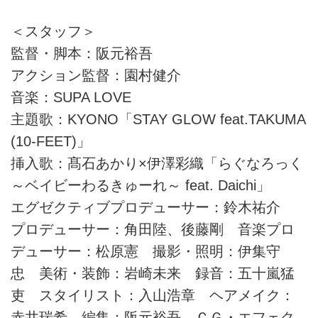
＜スタッフ＞
監督・脚本：阪元裕吾
アクション監督：園村健介
音楽：SUPA LOVE
主題歌：KYONO「STAY GLOW feat.TAKUMA
(10-FEET)」
挿入歌：髙石あかり×伊澤彩織「らぐなろっく
～ベイビーわるきゅーれ～ feat. Daichi」
エグゼクティブプロデューサー：鈴木祐介
プロデューサー：角田陸、後藤剛 音楽プロ
デューサー：松原憲 撮影・照明：伊集守
忠 美術・装飾：岩崎未来 録音：五十嵐猛
吏 スタイリスト：入山浩章 ヘアメイク：
赤井瑞希 編集：阪元裕吾 ＣＧ・エフェク