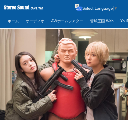
Select Language
▼
ホーム
オーディオ
AV/ホームシアター
管球王国 Web
Yo