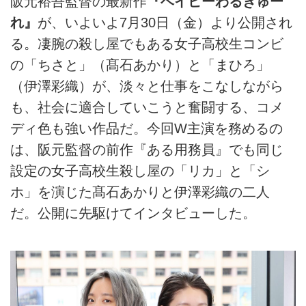
阪元裕吾監督の最新作
『ベイビーわるきゅー
れ』
が、いよいよ7月30日（金）より公開され
る。凄腕の殺し屋でもある女子高校生コンビ
の「ちさと」（髙石あかり）と「まひろ」
（伊澤彩織）が、淡々と仕事をこなしながら
も、社会に適合していこうと奮闘する、コメ
ディ色も強い作品だ。今回W主演を務めるの
は、阪元監督の前作『ある用務員』でも同じ
設定の女子高校生殺し屋の「リカ」と「シ
ホ」を演じた髙石あかりと伊澤彩織の二人
だ。公開に先駆けてインタビューした。