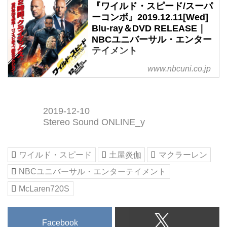
『ワイルド・スピード/スーパ
ーコンボ』2019.12.11[Wed]
Blu-ray＆DVD RELEASE｜
NBCユニバーサル・エンター
テイメント
2時間、クライマックス。世界各
www.nbcuni.co.jp
地を疾走!ワイスピ史上、最高の
アクション!『ワイルド・スピー
ド/スーパーコンボ』
2019-12-10
2019.12.11[Wed] Blu-ray＆DVD
Stereo Sound ONLINE_y
RELEASE
ワイルド・スピード
土屋炎伽
マクラーレン
NBCユニバーサル・エンターテイメント
McLaren720S
Facebook