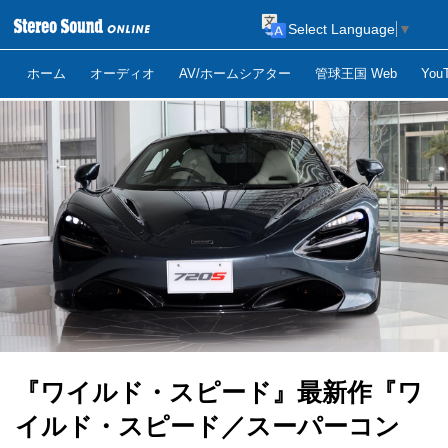
Select Language
▼
ホーム
オーディオ
AV/ホームシアター
管球王国 Web
Yo
『ワイルド・スピード』最新作『ワ
イルド・スピード／スーパーコン