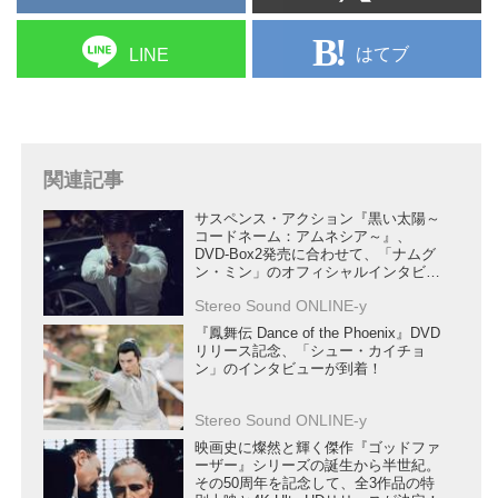
はてブ
LINE
関連記事
サスペンス・アクション『黒い太陽～
コードネーム：アムネシア～』、
DVD-Box2発売に合わせて、「ナムグ
ン・ミン」のオフィシャルインタビュ
ーが到着
Stereo Sound ONLINE-y
『鳳舞伝 Dance of the Phoenix』DVD
リリース記念、「シュー・カイチョ
ン」のインタビューが到着！
Stereo Sound ONLINE-y
映画史に燦然と輝く傑作『ゴッドファ
ーザー』シリーズの誕生から半世紀。
その50周年を記念して、全3作品の特