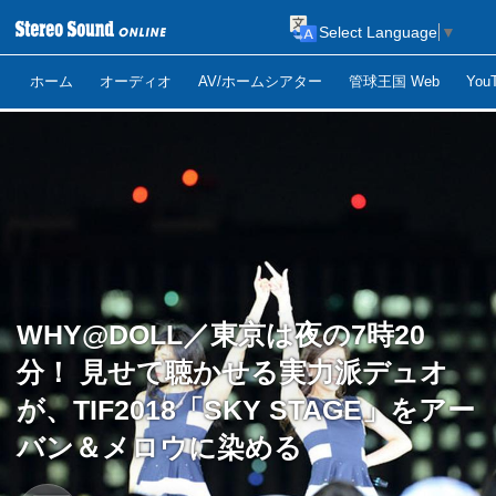
Select Language
▼
ホーム
オーディオ
AV/ホームシアター
管球王国 Web
Yo
WHY@DOLL／東京は夜の7時20
分！ 見せて聴かせる実力派デュオ
が、TIF2018「SKY STAGE」をアー
バン＆メロウに染める