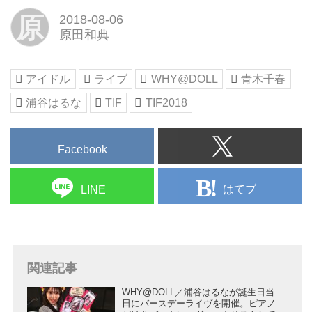
原
2018-08-06
原田和典
アイドル
ライブ
WHY@DOLL
青木千春
浦谷はるな
TIF
TIF2018
Facebook
はてブ
LINE
関連記事
WHY@DOLL／浦谷はるなが誕生日当
日にバースデーライヴを開催。ピアノ