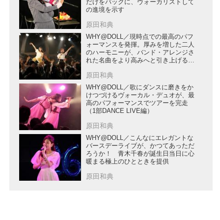
だけをバックに、ヴォーカリストして
の進境を示す
原田和典
WHY@DOLL／現時点での最高のパフ
ォーマンスを発揮。厚みを増した二人
のハーモニーが、バンド・アレンジさ
れた名曲をより高みへと引き上げる
（2部「BAND LIVE」編）
原田和典
WHY@DOLL／歌にダンスに磨きをか
けつづけるヴォーカル・デュオが、最
高のパフォーマンスでツアーを完走
（1部DANCE LIVE編）
原田和典
WHY@DOLL／こんなにエレガントな
バースデーライブが、かつてあっただ
ろうか！ 青木千春が誕生日当日に心
暖まる極上のひとときを提供
原田和典