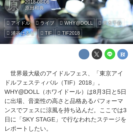
原
2018-08-06
原田和典
アイドル
ライブ
WHY@DOLL
青木千春
浦谷はるな
TIF
TIF2018
世界最大級のアイドルフェス、「東京アイ
ドルフェスティバル（TIF）2018」。
WHY@DOLL（ホワイドール）は8月3日と5日
に出場、音楽性の高さと品格あるパフォーマ
ンスでフェスに涼風を持ち込んだ。ここでは3
日に「SKY STAGE」で行なわれたステージを
レポートしたい。