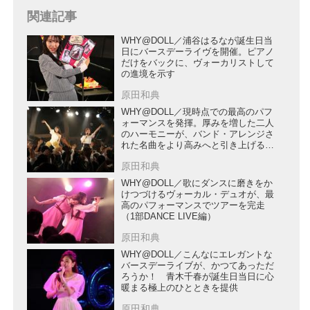
関連記事
WHY@DOLL／浦谷はるなが誕生日当
日にバースデーライヴを開催。ピアノ
だけをバックに、ヴォーカリストして
の進境を示す
原田和典
WHY@DOLL／現時点での最高のパフ
ォーマンスを発揮。厚みを増した二人
のハーモニーが、バンド・アレンジさ
れた名曲をより高みへと引き上げる
（2部「BAND LIVE」編）
原田和典
WHY@DOLL／歌にダンスに磨きをか
けつづけるヴォーカル・デュオが、最
高のパフォーマンスでツアーを完走
（1部DANCE LIVE編）
原田和典
WHY@DOLL／こんなにエレガントな
バースデーライブが、かつてあっただ
ろうか！ 青木千春が誕生日当日に心
暖まる極上のひとときを提供
原田和典