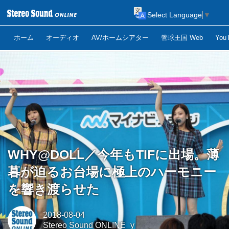
Select Language
▼
ホーム
オーディオ
AV/ホームシアター
管球王国 Web
Yo
WHY@DOLL／今年もTIFに出場。薄
暮が迫るお台場に極上のハーモニー
を響き渡らせた
2018-08-04
Stereo Sound ONLINE_y