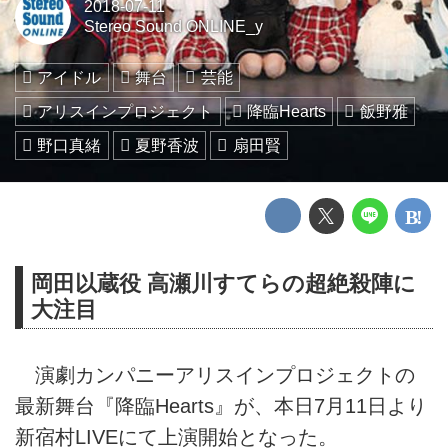
2018-07-11
Stereo Sound ONLINE_y
アイドル
舞台
芸能
アリスインプロジェクト
降臨Hearts
飯野雅
野口真緒
夏野香波
扇田賢
岡田以蔵役 高瀬川すてらの超絶殺陣に
大注目
演劇カンパニーアリスインプロジェクトの
最新舞台『降臨Hearts』が、本日7月11日より
新宿村LIVEにて上演開始となった。