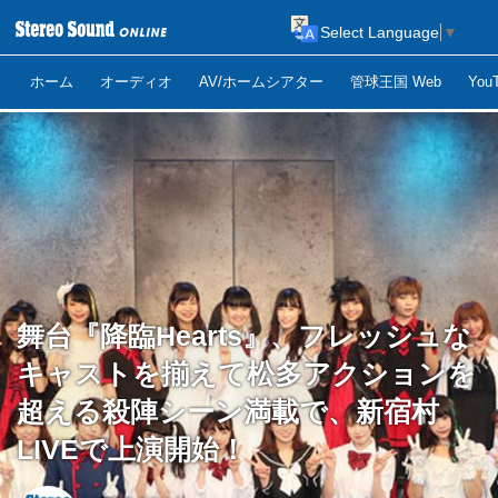
Select Language
▼
ホーム
オーディオ
AV/ホームシアター
管球王国 Web
Yo
舞台『降臨Hearts』、フレッシュな
キャストを揃えて松多アクションを
超える殺陣シーン満載で、新宿村
LIVEで上演開始！