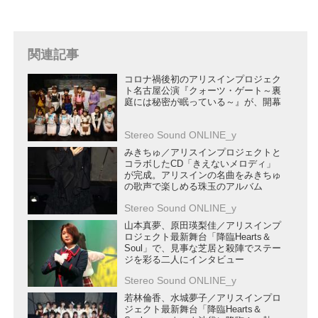
関連記事
コロナ禍後初のアリスインプロジェク
ト名古屋公演『クォーツ・ゲート～裏
庭には秘密が眠っている～』が、開幕
Stereo Sound ONLINE_y
みきちゅ／アリスインプロジェクトと
コラボしたCD「きえないメロディ」
が完成。アリスインの名曲をみきちゅ
の歌声で楽しめる珠玉のアルバム
Stereo Sound ONLINE_y
山本真夢、原田瑛梨佳／アリスインプ
ロジェクト最新舞台「降臨Hearts＆
Soul」で、見事な芝居と殺陣でステー
ジを彩る二人にインタビュー
Stereo Sound ONLINE_y
若林倫香、水城夢子／アリスインプロ
ジェクト最新舞台「降臨Hearts＆