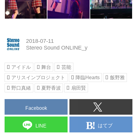
2018-07-11
Stereo Sound ONLINE_y
アイドル
舞台
芸能
アリスインプロジェクト
降臨Hearts
飯野雅
野口真緒
夏野香波
扇田賢
Facebook
はてブ
LINE