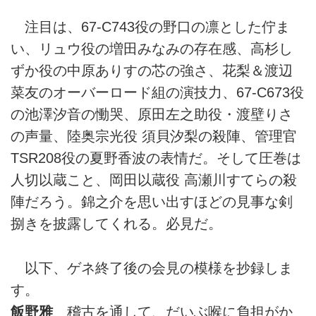
注目は、67-C743役の野口の凛とした佇ま
い、リュウ役の増田みなみの存在感、高杉し
ずか役の中原ありすの芯の強さ、花梨＆渡辺
菜友のオーバーロード組の演技力、67-C673役
の池澤汐音の慟哭、原田左之助役・渡壁りさ
の声量、陸奥宗光役 須貝汐梨の殺陣、管理官
TSR208役の夏野香波の表情だ。そして圧巻は
人切以蔵こと、岡田以蔵役 高瀬川すてらの殺
陣だろう。錦之介を思い出すほどの見事な剣
捌きを披露してくれる。必見だ。
以下、ゲネ終了後の会見の模様を抄録しま
す。
飯野雅
稽古を通して、だいぶ喉に負担がか