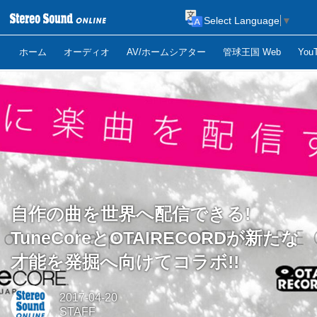
Select Language
▼
ホーム
オーディオ
AV/ホームシアター
管球王国 Web
Yo
自作の曲を世界へ配信できる!
TuneCoreとOTAIRECORDが新たな
才能を発掘へ向けてコラボ!!
2017-04-20
STAFF