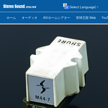
Select Language
▼
ホーム
オーディオ
AV/ホームシアター
管球王国 Web
Yo