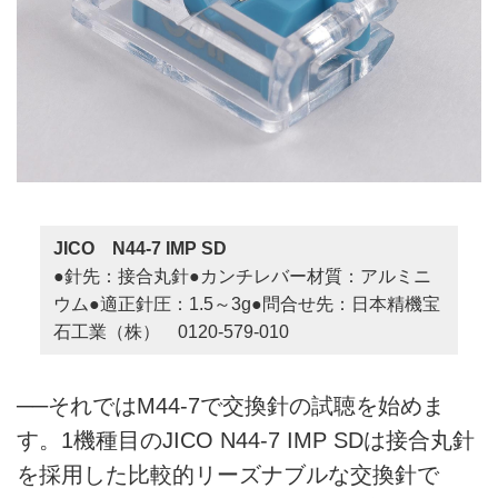
JICO N44-7 IMP SD
●針先：接合丸針●カンチレバー材質：アルミニ
ウム●適正針圧：1.5～3g●問合せ先：日本精機宝
石工業（株） 0120-579-010
──それではM44-7で交換針の試聴を始めま
す。1機種目のJICO N44-7 IMP SDは接合丸針
を採用した比較的リーズナブルな交換針で