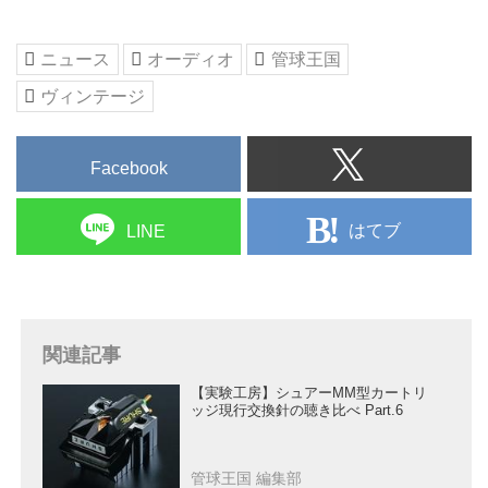
ニュース
オーディオ
管球王国
ヴィンテージ
Facebook
はてブ
LINE
関連記事
【実験工房】シュアーMM型カートリ
ッジ現行交換針の聴き比べ Part.6
管球王国 編集部