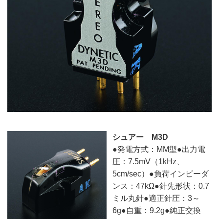
シュアー M3D
●発電方式：MM型●出力電
圧：7.5mV（1kHz、
5cm/sec）●負荷インピーダ
ンス：47kΩ●針先形状：0.7
ミル丸針●適正針圧：3～
6g●自重：9.2g●純正交換