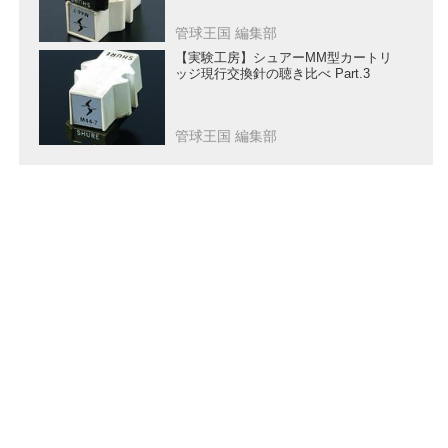
管球王国 編集部
【実験工房】シュアーMM型カートリ
ッジ現行交換針の聴き比べ Part.3
管球王国 編集部