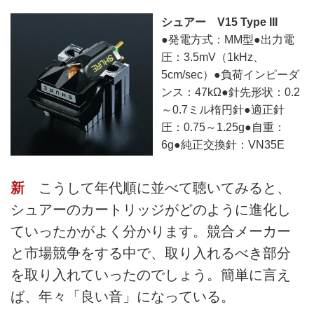
シュアー V15 Type III
●発電方式：MM型●出力電
圧：3.5mV（1kHz、
5cm/sec）●負荷インピーダ
ンス：47kΩ●針先形状：0.2
～0.7ミル楕円針●適正針
圧：0.75～1.25g●自重：
6g●純正交換針：VN35E
新
こうして年代順に並べて聴いてみると、
シュアーのカートリッジがどのように進化し
ていったかがよく分かります。競合メーカー
と市場競争をする中で、取り入れるべき部分
を取り入れていったのでしょう。簡単に言え
ば、年々「良い音」になっている。