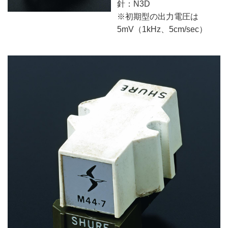
針：N3D
※初期型の出力電圧は
5mV（1kHz、5cm/sec）