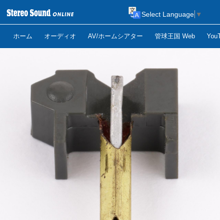
Select Language
▼
ホーム
オーディオ
AV/ホームシアター
管球王国 Web
Yo