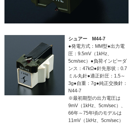
シュアー M44-7
●発電方式：MM型●出力電
圧：9.5mV（1kHz、
5cm/sec）●負荷インピーダ
ンス：47kΩ●針先形状：0.7
ミル丸針●適正針圧：1.5～
3g●自重：7g●純正交換針：
N44-7
※最初期型の出力電圧は
9mV（1kHz、5cm/sec）、
66年～75年頃のモデルは
11mV（1kHz、5cm/sec）