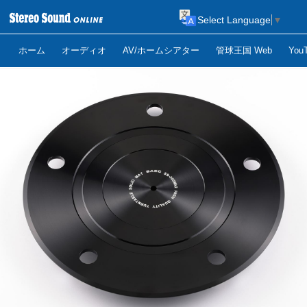
Select Language
▼
ホーム
オーディオ
AV/ホームシアター
管球王国 Web
Yo