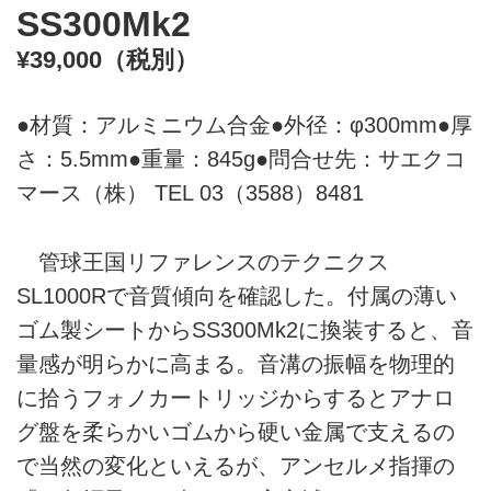
SS300Mk2
¥39,000（税別）
●材質：アルミニウム合金●外径：φ300mm●厚
さ：5.5mm●重量：845g●問合せ先：サエクコ
マース（株） TEL 03（3588）8481
管球王国リファレンスのテクニクス
SL1000Rで音質傾向を確認した。付属の薄い
ゴム製シートからSS300Mk2に換装すると、音
量感が明らかに高まる。音溝の振幅を物理的
に拾うフォノカートリッジからするとアナロ
グ盤を柔らかいゴムから硬い金属で支えるの
で当然の変化といえるが、アンセルメ指揮の