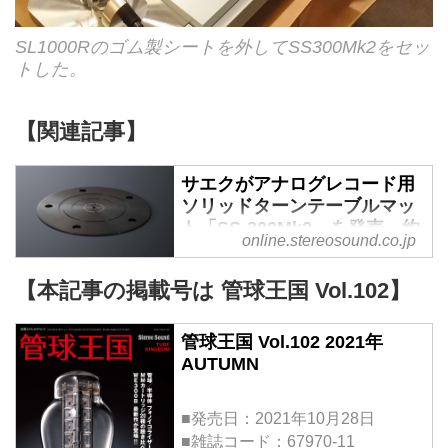
SL1000Rのゴム製シートを外してSS300Mk2をセッ
トした。
【関連記事】
サエクがアナログレコード用
ソリッドターンテーブルマッ
ト「SS-300Mk2」を発売。約
online.stereosound.co.jp
40年前の人気製品「SS-300」
を、現代の高度な金属加工技
【本記事の掲載号は 管球王国 Vol.102】
術で蘇らせた - Stereo Sound
ONLINE
管球王国 Vol.102 2021年
SAEC（サエクコマース）から、
AUTUMN
アナログレコードプレーヤー用の
ソリッドターンテーブルマット
「SS-300Mk2」（￥42,900、税
■発売日：2021年10月28日
込）が、10月中旬に発売される。
■雑誌コード：67970-11