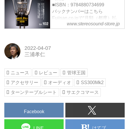
SS-30Mk2は、その名の通り、40
■ISBN：9784880734699
年以上前に発売されて話題となっ
バックナンバーはこちら
た「SS-300」を現代の高度な金
Fujisan.co.jpで“月額（都度）払
www.stereosound-store.jp
属加工技術で蘇らせた、マークⅡ
い”で購読
モデルだ。
2021年秋号となる102号の巻頭企
サエクでは、レコードの溝に刻ま
画は「管球式と半導体式の最新フ
れた微細な信号を余すことなくカ
ォノイコライザー 16機種試聴」
2022-04-07
ートリッジがピックアップするた
です。回路や筐体の構成など設計
三浦孝仁
めには、精度と剛性の高い物質の
の特徴も踏まえて、それぞれの音
上にレコードが置かれているのが
の個性を試聴し、現代アナログ再
理想だとする考え方を当時から一
生の豊かな世界に迫ります。実験
ニュース
レビュー
管球王国
貫し...
工房「最新MM型カートリッジの
アクセサリー
オーディオ
SS300Mk2
進化を聴く 20機種の聴き比べ」
で...
ターンテーブルシート
サエクコマース
Facebook
はてブ
LINE