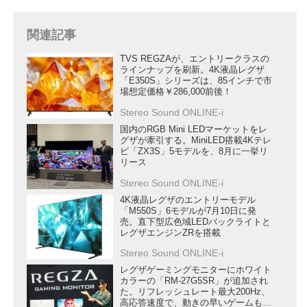
関連記事
TVS REGZAが、エントリークラスの
ラインナップを刷新。4K液晶レグザ
「E350S」シリーズは、85インチで市
場想定価格￥286,000前後！
Stereo Sound ONLINE-i
国内のRGB Mini LEDマーケットをレ
グザが牽引する。MiniLED搭載4Kテレ
ビ「ZX3S」5モデルを、8月に一挙リ
リース
Stereo Sound ONLINE-i
4K液晶レグザのエントリーモデル
「M550S」6モデルが7月10日に発
売。直下型広色域LEDバックライトと
レグザエンジンZRを搭載
Stereo Sound ONLINE-i
レグザゲーミングモニターにホワイト
カラーの「RM-27G5SR」が追加され
た。リフレッシュレート最大200Hz、
高応答速度で、動きの早いゲームも快