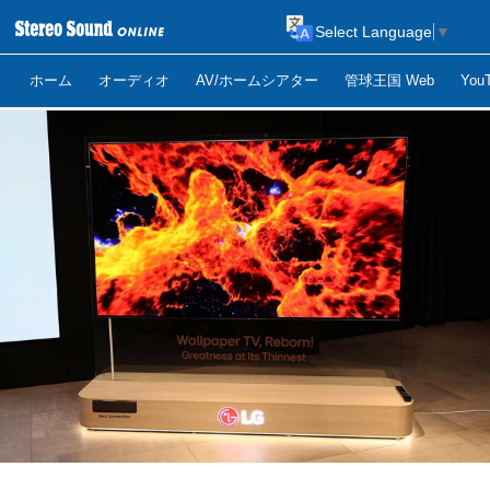
Select Language
▼
ホーム
オーディオ
AV/ホームシアター
管球王国 Web
Yo