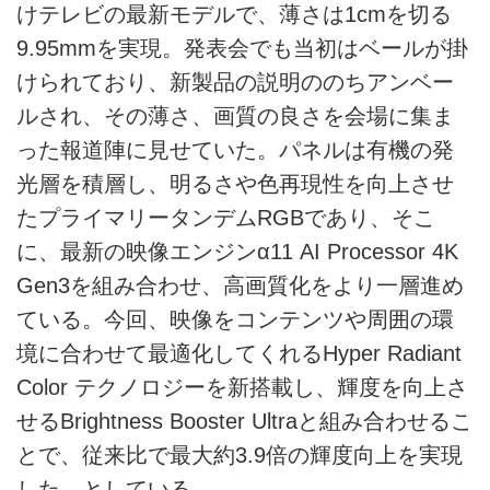
けテレビの最新モデルで、薄さは1cmを切る
9.95mmを実現。発表会でも当初はベールが掛
けられており、新製品の説明ののちアンベー
ルされ、その薄さ、画質の良さを会場に集ま
った報道陣に見せていた。パネルは有機の発
光層を積層し、明るさや色再現性を向上させ
たプライマリータンデムRGBであり、そこ
に、最新の映像エンジンα11 AI Processor 4K
Gen3を組み合わせ、高画質化をより一層進め
ている。今回、映像をコンテンツや周囲の環
境に合わせて最適化してくれるHyper Radiant
Color テクノロジーを新搭載し、輝度を向上さ
せるBrightness Booster Ultraと組み合わせるこ
とで、従来比で最大約3.9倍の輝度向上を実現
した、としている。