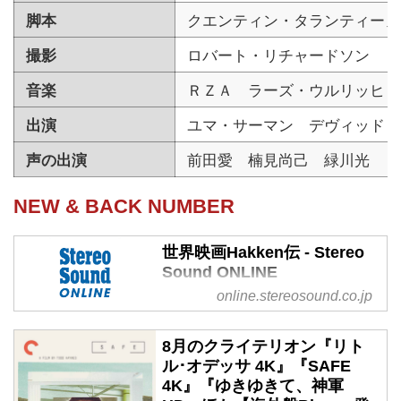
脚本
クエンティン・タランティーノ
撮影
ロバート・リチャードソン
音楽
ＲＺＡ ラーズ・ウルリッヒ
出演
ユマ・サーマン デヴィッド・
声の出演
前田愛 楠見尚己 緑川光 ミ
NEW & BACK NUMBER
世界映画Hakken伝 - Stereo
Sound ONLINE
online.stereosound.co.jp
世界映画Hakken伝 の記事一覧 -
オーディオ、AV、ホームシアタ
ーの専門雑誌を扱うステレオサウ
8月のクライテリオン『リト
ンド社が運営する、 オーディ
ル･オデッサ 4K』『SAFE
オ・ビジュアルのポータルサイ
4K』『ゆきゆきて、神軍