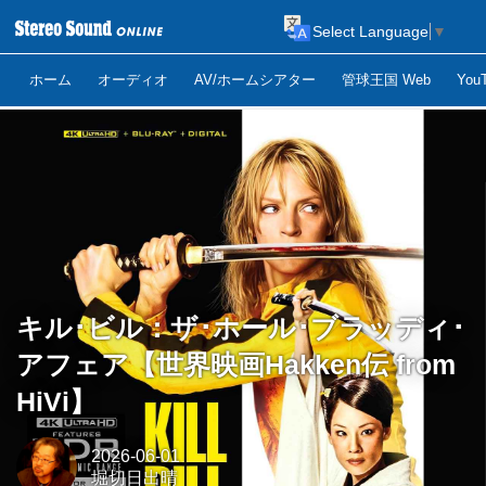
Select Language
▼
ホーム
オーディオ
AV/ホームシアター
管球王国 Web
Yo
キル･ビル：ザ･ホール･ブラッディ･
アフェア【世界映画Hakken伝 from
HiVi】
2026-06-01
堀切日出晴