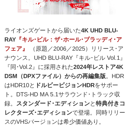
ライオンズゲートから届いた
4K UHD BLU-
RAY
『キル･ビル：ザ･ホール･ブラッディ･ア
フェア』
（原題／2006／2025）リリース･ア
ナウンス。UHD BLU-RAY『キル･ビル Vol.1』
『同･Vol.2』に採用された
2024年レストア4K
DSM（DPXファイル）からの再編集版
。HDR
はHDR10と
ドルビービジョンHDR
をサポー
ト。DTS-HD MA 5.1サラウンド･トラック収
録。
スタンダード･エディション
と
特典付きコ
レクターズ･エディション
で登場。同時リリー
スのVHSバージョンは希少価値あり。