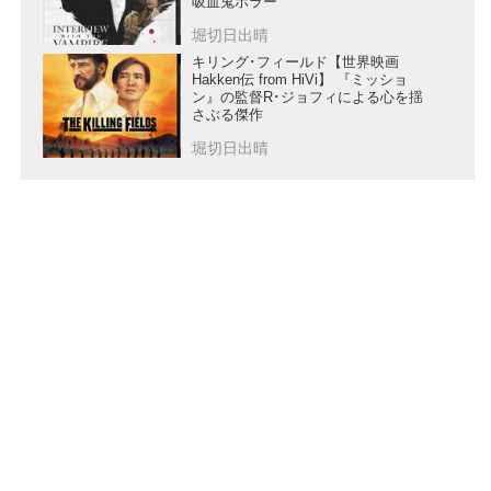
吸血鬼ホラー
堀切日出晴
キリング･フィールド【世界映画
Hakken伝 from HiVi】 『ミッショ
ン』の監督R･ジョフィによる心を揺
さぶる傑作
堀切日出晴