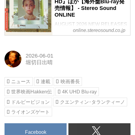
ト。最新ニュース、製品レビュ
HD』ほか【海外盤Blu-ray発
売情報】 - Stereo Sound
ー、ベストバイ、 グランプリな
ONLINE
どに加え、人気の評論家による各
種コラムや連載などオーディオ・
AUGUST 2026 NEW RELEASES
ビジュアルに関する情報が盛りだ
online.stereosound.co.jp
- THE CRITERION COLLECTION
くさん。オーディオ・ビジュアル
THE CRITERION COLLECTION
の世界をひろげます。
has announced its AUGUST 2026
slate of 4K UHD BLU-RAY（3）
2026-06-01
and BLU-RAY（3）releases ー
堀切日出晴
Amongst them are：
SAFE（1995）LITTLE
ODESSA（1994）and ECLIPSE
ニュース
連載
映画番長
SERIES 49: FIVE
世界映画Hakken伝
4K UHD Blu-ray
RADICALDOCUME...
ドルビービジョン
クエンティン･タランティーノ
ライオンズゲート
Facebook