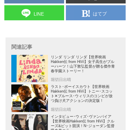
はてブ
LINE
関連記事
リンダ リンダ リンダ【世界映画
Hakken伝 from HiVi】女子高生がブル
ーハーツ！山下敦弘監督が贈る傑作青
春学園ストーリー！
堀切日出晴
ラスト･ボーイスカウト【世界映画
Hakken伝 from HiVi】トニー･スコッ
ト✕ブルース･ウィリスのコンビが放
つ負け犬アクションの決定版！
堀切日出晴
インタビュー･ウィズ･ヴァンパイア
【世界映画Hakken伝 from HiVi】クル
ーズ&ピット競演！N･ジョーダン監督