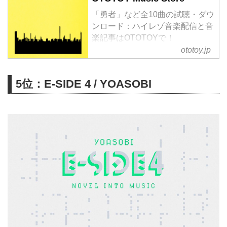
「勇者」など全10曲の試聴・ダウ
ンロード：ハイレゾ音楽配信と音
楽記事はOTOTOYで！
YOASOBI、3作目のEPをリリー
ototoy.jp
ス!最新楽曲TVアニメ『葬送のフ
リーレン』オープニングテーマ
5位：E-SIDE 4 / YOASOBI
「勇者」をはじめ、2022年2月よ
り始動した、島本理生・辻村深
月・宮部みゆき・森絵都という4
人の直木賞作家が原作小説を書き
下ろし順次楽曲を発表していくと
いうプロジェクト『はじめての』
より生まれた「ミスター」「好き
だ」「海のまにまに」「セブンテ
ィーン」の4曲、TVアニメ『【推
しの子】』オープニング主題歌で
もあり...