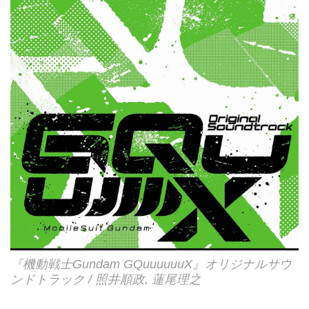
「ヒッチコック」に新曲12曲を加
えて構成、全22曲収録のボリ...
『機動戦士Gundam GQuuuuuuX』オリジナルサウ
ンドトラック / 照井順政, 蓮尾理之