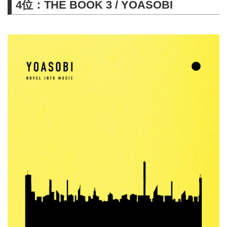
4位：THE BOOK 3 / YOASOBI
『プラグマタ』、テーマ曲
「Memories Are You」のフルバー
ジョンを含む「PRAGMATA
Original Soundtrack」が配信開始