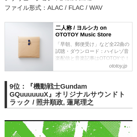
ファイル形式：ALAC / FLAC / WAV
二人称 / ヨルシカ on
OTOTOY Music Store
「早朝、郵便受け」など全22曲の
試聴・ダウンロード：ハイレゾ音
楽配信と音楽記事はOTOTOYで！
ヨルシカ、約3年ぶりとなるフル
ototoy.jp
アルバム『二人称』をデジタルア
ルバムとしてリリース。
9位：『機動戦士Gundam
アルバム『二人称』は、n-bunaが
GQuuuuuuX』オリジナルサウンドト
原案・執筆を担当する“書簡型小
説”『二人称』を音楽で表現した
ラック / 照井順政, 蓮尾理之
作品。アルバムには「太陽」「晴
る」「忘れてください」「修羅」
「火星人」「ルバート」「アポリ
ア」「へび」「月光浴」の既発曲
に加えて、リレコーデイングした