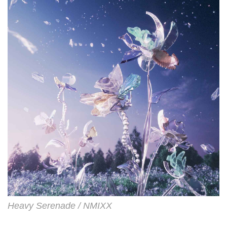
戦士Gundam GQuuuuuuX(ジーク
アクス)』。劇場先行版が今年1月
に公開され、興収は約34億、動員
数は206万人を突破し大ヒットを
記録。4月からTV放送がスタート
し、この春、最も話題となってい
るアニメ作品。劇場先行版で使用
された楽曲も含...
Heavy Serenade / NMIXX