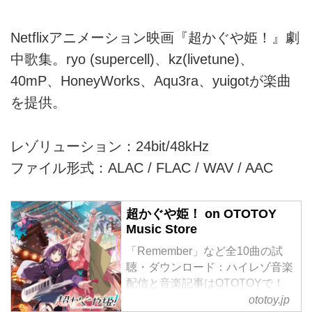
Netflixアニメーション映画『超かぐや姫！』劇
中歌集。ryo (supercell)、kz(livetune)、
40mP、HoneyWorks、Aqu3ra、yuigotが楽曲
を提供。
レゾリューション：24bit/48kHz
ファイル形式：ALAC / FLAC / WAV / AAC
超かぐや姫！ on OTOTOY
Music Store
「Remember」など全10曲の試
聴・ダウンロード：ハイレゾ音楽
配信と音楽記事はOTOTOYで！
Netflixアニメーション映画『超か
ototoy.jp