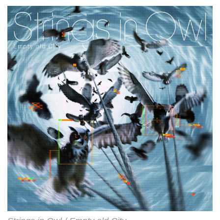
で、ゲーム開始前などに相手へエ
ールを送る際に使われるスラン
グ。TVアニメ『ONE PIECE』エ
ンディング主題歌「The 1」や、
CLAN QUEENをfeatに迎えたロ
ックナンバー「Dancing in m...