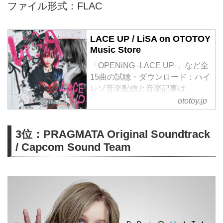
ファイル形式：FLAC
LACE UP / LiSA on OTOTOY
Music Store
「OPENiNG -LACE UP-」など全
15曲の試聴・ダウンロード：ハイ
レゾ音楽配信と音楽記事は
OTOTOYで！ 約3年ぶり、7枚目
ototoy.jp
となるオリジナルフルアルバム
「LACE UP」をリリース。
3位：PRAGMATA Original Soundtrack
2025 年7月に公開された『劇場版
/ Capcom Sound Team
「鬼滅の刃」無限城編 第一章 猗
窩座再来』の主題歌「残酷な夜に
輝け」をはじめ、映画『スパイダ
ーマン:アクロス・ザ・スパイダ
ーバース』日本語吹替版主題歌
「REALiZE」、ソニー デジタル
一眼カメラα7C II Web CM ソング