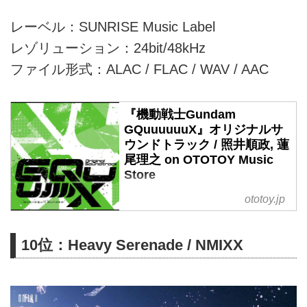
レーベル：SUNRISE Music Label
レゾリューション：24bit/48kHz
ファイル形式：ALAC / FLAC / WAV / AAC
『機動戦士Gundam
GQuuuuuuX』オリジナルサ
ウンドトラック / 照井順政, 蓮
尾理之 on OTOTOY Music
Store
「薄暮のハイフロンティア
ototoy.jp
(I_003)」など全48曲の試聴・ダ
ウンロード：ハイレゾ音楽配信と
10位：Heavy Serenade / NMIXX
音楽記事はOTOTOYで！ 『エヴ
ァンゲリオン』シリーズを制作す
るスタジオカラーと、ガンダムシ
リーズのサンライズがタッグを組
む新たなガンダムシリーズ『機動