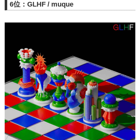
6位：GLHF / muque
me!」、「New me」に加え、新
曲「HEART BEAT」の英語バー
ジョンを収録。また、TVアニメ
『花ざかりの君たちへ』のタイア
ップ楽曲であるオープニング曲
「ADRENA」とエンディング曲
「BABY」の英語版も収録されて
いる。