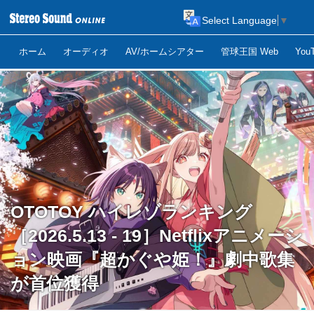
Select Language
▼
ホーム
オーディオ
AV/ホームシアター
管球王国 Web
Yo
OTOTOY ハイレゾランキング
［2026.5.13 - 19］Netflixアニメーシ
ョン映画『超かぐや姫！』劇中歌集
が首位獲得