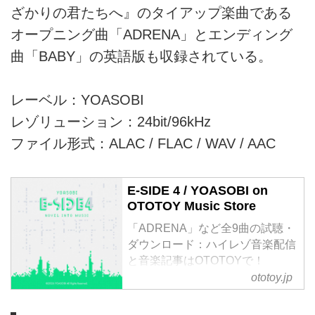
ざかりの君たちへ』のタイアップ楽曲である
オープニング曲「ADRENA」とエンディング
曲「BABY」の英語版も収録されている。
レーベル：YOASOBI
レゾリューション：24bit/96kHz
ファイル形式：ALAC / FLAC / WAV / AAC
E-SIDE 4 / YOASOBI on
OTOTOY Music Store
「ADRENA」など全9曲の試聴・
ダウンロード：ハイレゾ音楽配信
と音楽記事はOTOTOYで！
YOASOBI、最新英語歌唱アルバ
ototoy.jp
ム『E-SIDE 4』。
既発曲の「UNDEAD」、「Watch