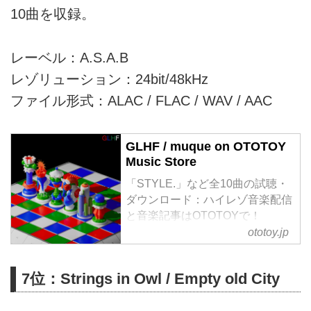
10曲を収録。
レーベル：A.S.A.B
レゾリューション：24bit/48kHz
ファイル形式：ALAC / FLAC / WAV / AAC
GLHF / muque on OTOTOY
Music Store
「STYLE.」など全10曲の試聴・
ダウンロード：ハイレゾ音楽配信
と音楽記事はOTOTOYで！
muque 1年半ぶりの2nd Full
ototoy.jp
Album「GLHF」リリース！
アルバムタイトル「GLHF」
7位：Strings in Owl / Empty old City
は、“Good Luck, Have Fun”（グ
ッドラック・ハブ・ファン）の略