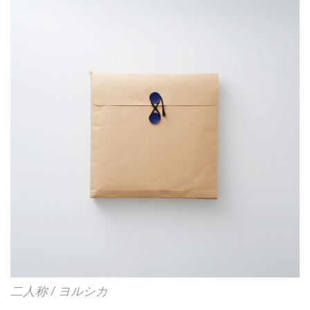
をすくい上げるようなサウンドデ
ザインと、儚さと芯の強さを併せ
持つボーカルが織りなす、より深
化したEmpty old Cityの現在地。
ARPG『鳴潮...
二人称 / ヨルシカ