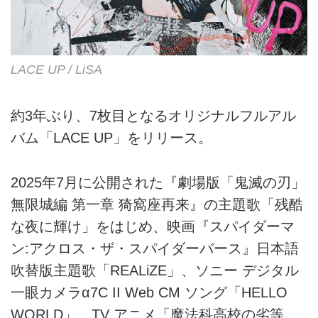
LACE UP / LiSA
約3年ぶり、7枚目となるオリジナルフルアル
バム「LACE UP」をリリース。
2025年7月に公開された『劇場版「鬼滅の刃」
無限城編 第一章 猗窩座再来』の主題歌「残酷
な夜に輝け」をはじめ、映画『スパイダーマ
ン:アクロス・ザ・スパイダーバース』日本語
吹替版主題歌「REALiZE」、ソニー デジタル
一眼カメラα7C II Web CM ソング「HELLO
WORLD」、TV アニメ「魔法科高校の劣等