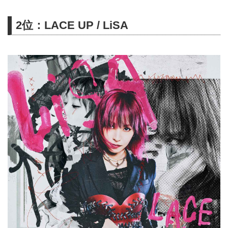
ぐや姫！』劇中歌集。ryo
(supercell)、kz(livetune)、
2位：LACE UP / LiSA
40mP、HoneyWorks、Aqu3ra、
yuigotが楽曲を提供。