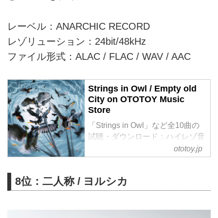
レーベル：ANARCHIC RECORD
レゾリューション：24bit/48kHz
ファイル形式：ALAC / FLAC / WAV / AAC
Strings in Owl / Empty old
City on OTOTOY Music
Store
「Strings in Owl」など全10曲の
試聴・ダウンロード：ハイレゾ音
楽配信と音楽記事はOTOTOYで！
ototoy.jp
Composer／Producer
の“Neuron”（ニューロン）と
8位：二人称 / ヨルシカ
Vocalの“kahoca”（カホカ）によ
る音楽ユニットEmpty old City、
待望の2nd Album『Strings in
Owl』。都市の静寂と感情の残響