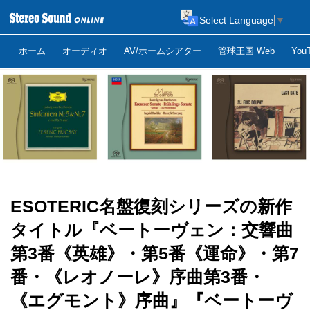
Select Language
▼
ホーム
オーディオ
AV/ホームシアター
管球王国 Web
Yo
ESOTERIC名盤復刻シリーズの新作
タイトル『ベートーヴェン：交響曲
第3番《英雄》・第5番《運命》・第7
番・《レオノーレ》序曲第3番・
《エグモント》序曲』『ベートーヴ