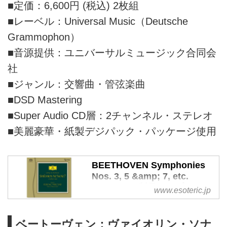
■定価：6,600円 (税込) 2枚組
■レーベル：Universal Music（Deutsche
Grammophon）
■音源提供：ユニバーサルミュージック合同会
社
■ジャンル：交響曲・管弦楽曲
■DSD Mastering
■Super Audio CD層：2チャンネル・ステレオ
■美麗豪華・紙製デジパック・パッケージ使用
BEETHOVEN Symphonies
Nos. 3, 5 &amp; 7, etc.
FRICSAY | 製品トップ | エソ
www.esoteric.jp
テリック：日本のハイエンド
オーディオメーカー |
ESOTERIC
ベートーヴェン：ヴァイオリン・ソナ