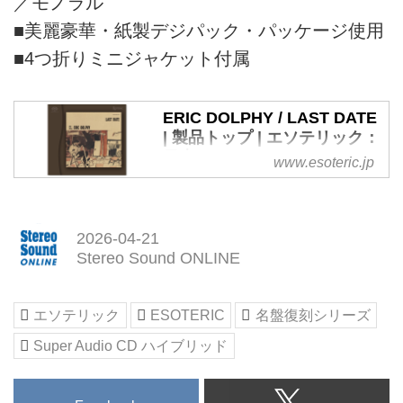
／モノラル
■美麗豪華・紙製デジパック・パッケージ使用
■4つ折りミニジャケット付属
ERIC DOLPHY / LAST DATE
| 製品トップ | エソテリック：
日本のハイエンドオーディオ
www.esoteric.jp
メーカー | ESOTERIC
最先端を行くモダン・ジャズの世
界を疾走していたエリック・ドル
2026-04-21
フィー最後のスタジオ録音をはス
Stereo Sound ONLINE
テレオとモノラルの両ヴァージョ
ンで収録。
エソテリック
ESOTERIC
名盤復刻シリーズ
Super Audio CD ハイブリッド