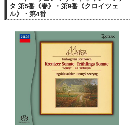
タ 第5番《春》・第9番《クロイツェ
フリッチャイの残した唯一無二の
ル》・第4番
ベートーヴェン、その中でも特に
内容・人気とも高い奇数番号の交
響曲集