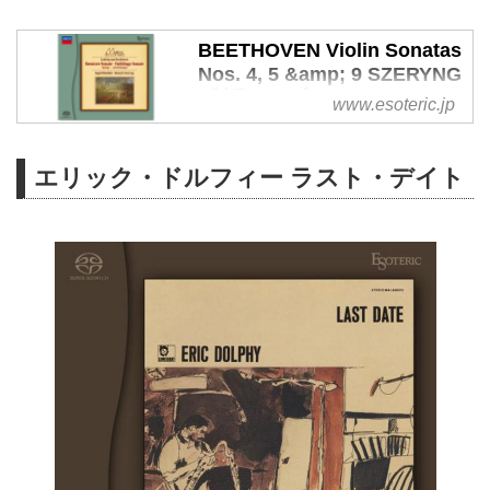
BEETHOVEN Violin Sonatas
Nos. 4, 5 &amp; 9 SZERYNG
| 製品トップ | エソテリック：
www.esoteric.jp
日本のハイエンドオーディオ
メーカー | ESOTERIC
エリック・ドルフィー ラスト・デイト
1980年度の第18回レコード・ア
カデミー賞「録音部門」を受賞し
た、演奏・録音ともに文句なしの
1作