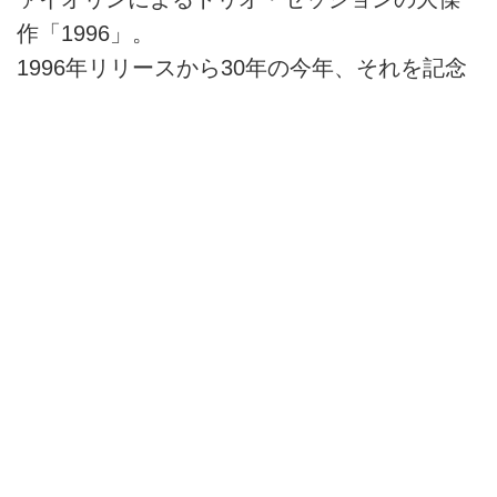
作「1996」。
1996年リリースから30年の今年、それを記念
して"Robin Schmidt"(24-96 Mastering)の手に
よりリマスタリングされた「1996 30th
Anniversary Edition」としてリリース！
レーベル：FOR LIFE MUSIC
ENTERTAINMENT,
レゾリューション：96.0kHz/24bit
ファイル形式：FLAC
https://mora.jp/package/43000009/FLCG-
5002_F/?cpid=morak.ssonline_rank0418