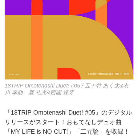
18TRIP Omotenashi Duet! #05 / 五十竹 あく太&衣
川 季肋、鹿 礼光&西園 練牙
『18TRIP Omotenashi Duet! #05』のデジタル
リリースがスタート！おもてなしデュオ曲
「MY LIFE is NO CUT!」「二元論」を収録！