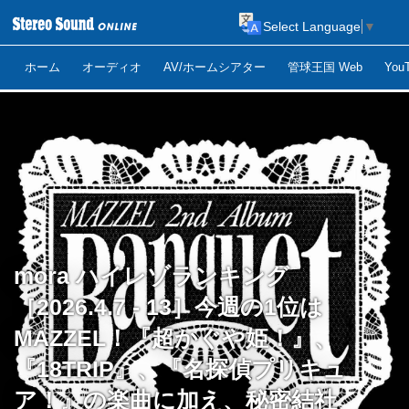
Select Language
▼
ホーム
オーディオ
AV/ホームシアター
管球王国 Web
Yo
mora ハイレゾランキング
［2026.4.7 - 13］今週の1位は
MAZZEL！『超かぐや姫！』、
『18TRIP』、『名探偵プリキュ
ア！』の楽曲に加え、秘密結社