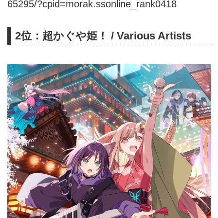
65295/?cpid=morak.ssonline_rank0418
2位：超かぐや姫！ / Various Artists