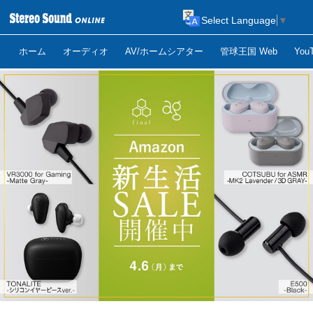
Select Language
▼
ホーム
オーディオ
AV/ホームシアター
管球王国 Web
Yo