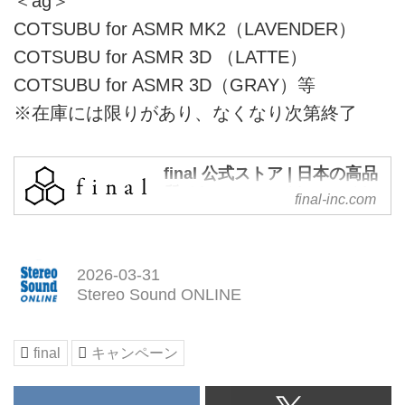
＜ag＞
COTSUBU for ASMR MK2（LAVENDER）
COTSUBU for ASMR 3D （LATTE）
COTSUBU for ASMR 3D（GRAY）等
※在庫には限りがあり、なくなり次第終了
final 公式ストア | 日本の高品
質イヤホン・ワイヤレスイヤ
final-inc.com
ホン・ヘッドホンならfinal
音響工学の研究からイヤホン・ヘ
ッドホンの開発・製造までをすべ
2026-03-31
て自社で行う日本のオーディオブ
Stereo Sound ONLINE
ランドfinal（ファイナル）の公式
ストア。音質とデザインにこだわ
り抜いたイヤホン・ワイヤレスイ
final
キャンペーン
ヤホン・ヘッドホンなどの製品を
直販ならではのサービスでご購入