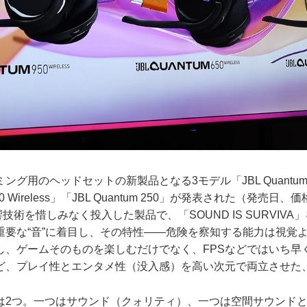
用のヘッドセットの新製品となる3モデル「JBL Quantum 950 
 650 Wireless」「JBL Quantum 250」が発表された（発
響技術を惜しみなく投入した製品で、「SOUND IS SURVIV
重要な“音”に着目し、その特性――危険を察知する能力は視覚
し、ゲームそのものを楽しむだけでなく、FPSなどではいち早
ど、プレイ性とエンタメ性（没入感）を高い次元で両立させた
2つ。一つはサウンド（クォリティ）、一つは空間サウンドとな