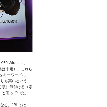
Wireless」
売日、価格は未定）。これら
A」をキーワードに、
よりも高いという
く敵に気付ける（索
、と謳っていた。
る。JBLでは、