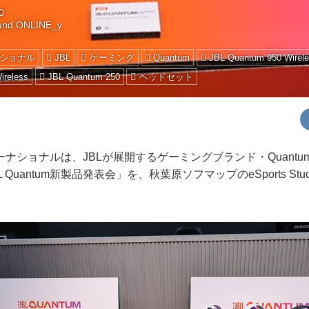
0
und ONLINE_y
ショナル
JBL
ゲーミング
Quantum
JBL Quantum 950 Wirel
ireless
JBL Quantum 250
ヘッドセット
ショナルは、JBLが展開するゲーミングブランド・Quantu
Quantum新製品発表会」を、秋葉原ソフマップのeSports Stud