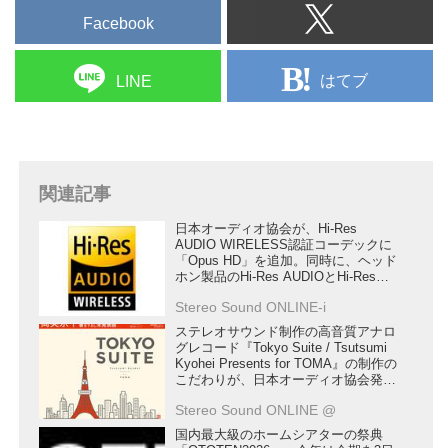
Facebook
はてブ
LINE
関連記事
日本オーディオ協会が、Hi-Res
AUDIO WIRELESS認証コーデックに
「Opus HD」を追加。同時に、ヘッド
ホン製品のHi-Res AUDIOとHi-Res
AUDIO WIRELSSロゴ認証規格を改定
Stereo Sound ONLINE-i
ステレオサウンド制作の高音質アナロ
グレコード『Tokyo Suite / Tsutsumi
Kyohei Presents for TOMA』の制作の
こだわりが、日本オーディオ協会発行
の季刊誌「JASジャーナル」に掲載さ
Stereo Sound ONLINE @
れました
国内最大級のホームシアターの祭典