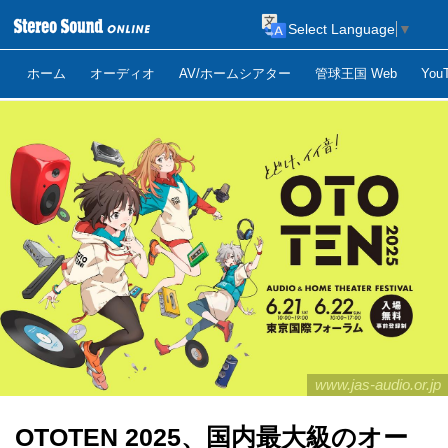
Select Language
▼
ホーム
オーディオ
AV/ホームシアター
管球王国 Web
Yo
www.jas-audio.or.jp
OTOTEN 2025、国内最大級のオー