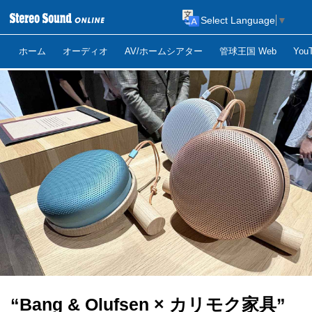
Select Language
▼
ホーム
オーディオ
AV/ホームシアター
管球王国 Web
Yo
“Bang & Olufsen × カリモク家具”