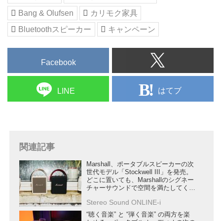
Bang & Olufsen
カリモク家具
Bluetoothスピーカー
キャンペーン
Facebook
はてブ
LINE
関連記事
Marshall、ポータブルスピーカーの次
世代モデル「Stockwell III」を発売。
どこに置いても、Marshallのシグネー
チャーサウンドで空間を満たしてくれ
る
Stereo Sound ONLINE-i
“聴く音楽” と “弾く音楽” の両方を楽