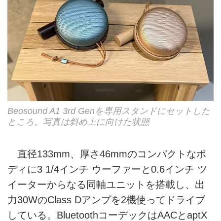
Beosound A1 3rd Genを専用スタンドにセットした
ところ。写真は斜め上に向けた状態
直径133mm、厚さ46mmのコンパクトなボ
ディに3 1/4インチ ウーファーと0.6インチ ツ
イーターからなる同軸ユニットを搭載し、出
力30WのClass Dアンプを2機使ってドライブ
している。BluetoothコーデックはAACとaptX