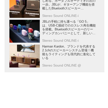
しめる、ポータブルオーディオの次の
一歩。JBLが、ギターアンプ機能を搭
載したBluetoothスピーカー
「BandBox」シリーズのプロジェクト
Stereo Sound ONLINE-i
をスタート
JBLの手軽に持ち運べる「GO 5」
は、USB-C接続でのロスレス再生機能
を搭載。Bluetoothスピーカーのリー
ディングカンパニーとして、新しい使
い方を提案する
Stereo Sound ONLINE-i
Harman Kardon、ブランドを代表する
2.1chのスピーカーシステム登場！機
能もライティングも現代的に進化して
いる
Stereo Sound ONLINE @