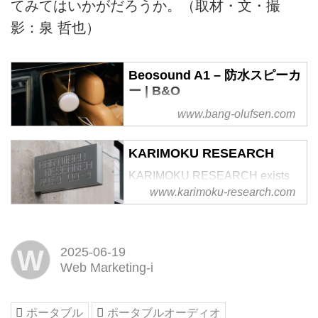
てみてはいかがだろうか。（取材・文・撮
影：泉 哲也）
Beosound A1 – 防水スピーカ
ー | B&O
究極のポータブル防水スピーカー
www.bang-olufsen.com
の新世代モデルです。
KARIMOKU RESEARCH
KARIMOKU RESEARCH exists
www.karimoku-research.com
to survey, archive, and innovate
the many different ways people
live.
W
2025-06-19
Web Marketing-i
ポータブル
ポータブルオーディオ