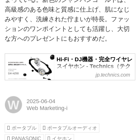
高級感のある色味と質感に仕上げ、肌になじ
みやすく、洗練された佇まいが特長。ファッ
ションのワンポイントとしても活躍し、大切
な方へのプレゼントにもおすすめだ。
Hi-Fi・DJ機器・完全ワイヤレ
スイヤホン - Technics（テク
ニクス）
jp.technics.com
Technicsは、ターンテーブル・ア
ンプ・スピーカー・ネットワーク
オーディオ・ヘッドホン・完全ワ
W
2025-06-04
イヤレスイヤホンの総合Hi-Fiオー
Web Marketing-i
ディオ・DJ機器ブランドです。
Technics公式ウェブサイトでは、
製品情報・イベント情報・キャン
ポータブル
ポータブルオーディオ
ペーン情報・製品の試聴会場・オ
PANASONIC
イヤホン