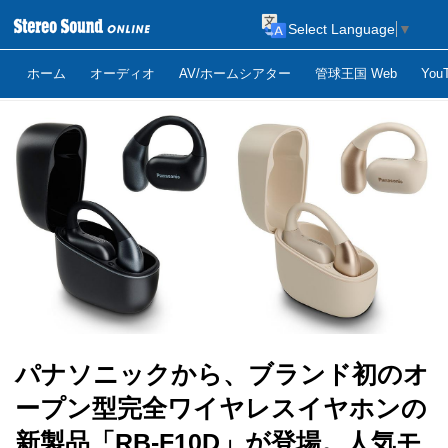
Select Language
▼
ホーム
オーディオ
AV/ホームシアター
管球王国 Web
Yo
パナソニックから、ブランド初のオ
ープン型完全ワイヤレスイヤホンの
新製品「RB-F10D」が登場。人気モ