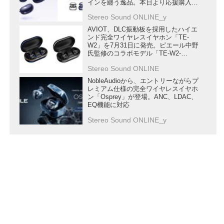
インを纏う逸品。本日より応援購入受
付開始
Stereo Sound ONLINE_y
AVIOT、DLC振動板を採用したハイエ
ンド完全ワイヤレスイヤホン「TE-
W2」を7月31日に発売。ピエール中野
氏監修のコラボモデル「TE-W2-
PNK」もラインナップ
Stereo Sound ONLINE
NobleAudioから、エントリーながらプ
レミアム仕様の完全ワイヤレスイヤホ
ン「Osprey」が登場。ANC、LDAC、
EQ機能に対応
Stereo Sound ONLINE_y