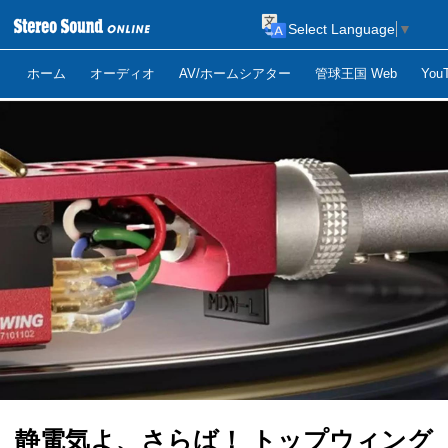
Select Language
▼
ホーム
オーディオ
AV/ホームシアター
管球王国 Web
Yo
静電気よ、さらば！ トップウィング