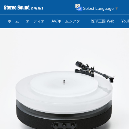
Select Language
▼
ホーム
オーディオ
AV/ホームシアター
管球王国 Web
Yo