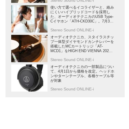
Stereo Sound ONLINE-i
験も多数
使い方で選べるイコライザーと、絡み
にくいハイブリッドコードを採用し
た、オーディオテクニカのUSB Type-
Cイヤホン「ATH-CKD30C」。7月3日
まで10％オフキャンペーンも実施
Stereo Sound ONLINE-i
オーディオテクニカ、スタイラスチッ
プ一体型ダイヤモンドカンチレバーを
搭載したMCカートリッジ「AT-
MCD1」をHIGH END VIENNA 2026
で発表
Stereo Sound ONLINE-i
オーディオテクニカの一部製品につい
て、4月1日から価格を改定。ヘッドホ
ンやターンテーブル、各種ケーブル等
が対象
Stereo Sound ONLINE-i