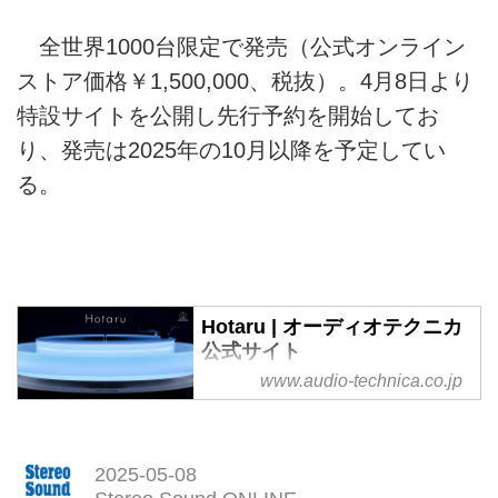
全世界1000台限定で発売（公式オンライン
ストア価格￥1,500,000、税抜）。4月8日より
特設サイトを公開し先行予約を開始してお
り、発売は2025年の10月以降を予定してい
る。
Hotaru | オーディオテクニカ
公式サイト
www.audio-technica.co.jp
オーディオテクニカの革新技術が
生んだフローティングターンテー
ブル「Hotaru」。浮遊構造によっ
て筐体内外からの振動を抑え、内
2025-05-08
蔵スピーカーから高品位で豊かな