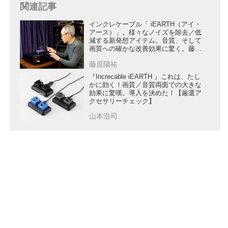
関連記事
インクレケーブル「 iEARTH（アイ・
アース）」。様々なノイズを除去／低
減する新発想アイテム。音質、そして
画質への確かな改善効果に驚く。藤原
陽祐の『実験＠山中湖ラボ』
藤原陽祐
『Increcable iEARTH 』これは、たし
かに効く！画質／音質両面での大きな
効果に驚嘆。導入を決めた！【厳選ア
クセサリーチェック】
山本浩司