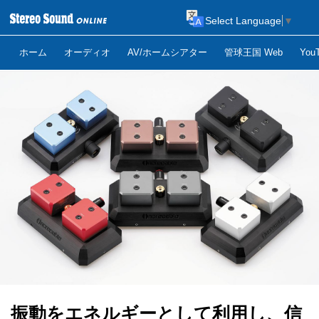
Select Language
▼
ホーム
オーディオ
AV/ホームシアター
管球王国 Web
Yo
振動をエネルギーとして利用し、信