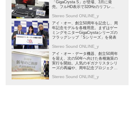
「GigaCrysta S」が登場、3月に発
売。フルHD表示で320Hzのリフレッ
シュレートに対応
Stereo Sound ONLINE_y
アイ・オー、創立50周年を記念し、周
年記念モデルを各種用意。まずはゲー
ミングモニターGigaCrystaシリーズの
フラッグシップ「Sシリーズ」を発表
Stereo Sound ONLINE_y
アイ・オー・データ機器、創立50周年
を迎え、次の50年へ向けた各種施策の
実行を開始。人気のギガクリスタシリ
ーズの再編や、周年記念プロジェクト
「YOU-Action」を開始
Stereo Sound ONLINE_y