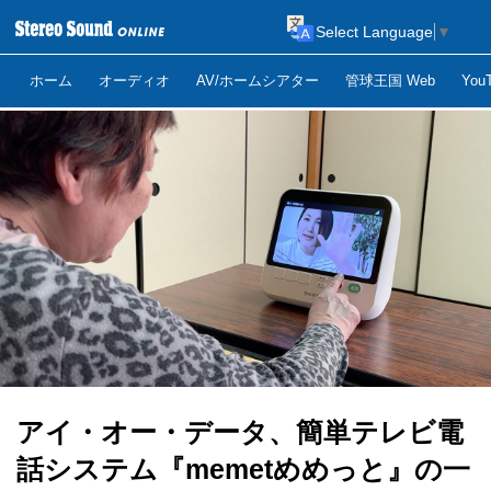
Select Language
▼
ホーム
オーディオ
AV/ホームシアター
管球王国 Web
Yo
アイ・オー・データ、簡単テレビ電
話システム『memetめめっと』の一