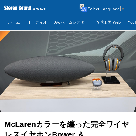
Select Language
▼
ホーム
オーディオ
AV/ホームシアター
管球王国 Web
Yo
McLarenカラーを纏った完全ワイヤ
レスイヤホンBower ＆