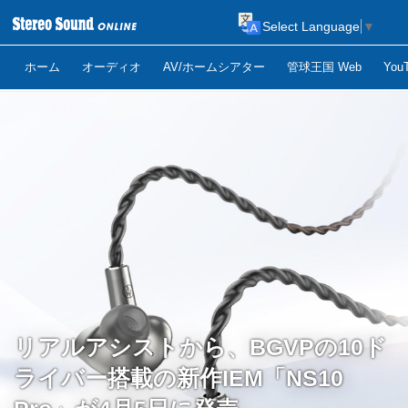
Select Language
▼
ホーム
オーディオ
AV/ホームシアター
管球王国 Web
Yo
リアルアシストから、BGVPの10ド
ライバー搭載の新作IEM「NS10