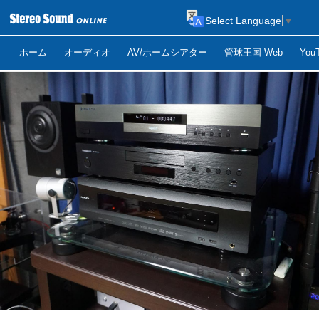
Select Language
▼
ホーム
オーディオ
AV/ホームシアター
管球王国 Web
Yo