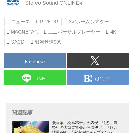
に封を開けずに取っておいた
Stereo Sound ONLINE-i
熱心な男の子（の気持ちを持ち続
欲しい！ そんな “男の子の夢” を
UHDブルーレイを取り出して、
けているユーザー）は多い。今回
叶えるガレージシアターがJR高
いざ。取材・本文は前編に続いて
は、そんな “夢の空間” が出来上が
崎駅近くに誕生した。昨日公開し
ニュース
PICKUP
AV/ホームシアター
山本浩司さんにお願いしている。
るまでに密着取材できたので、詳
た前編では、オーナーの櫻井 崇
【前編の内容はこちら】
しく紹介したい。（取材・文：泉
MAGNETAR
ユニバーサルプレーヤー
4K
さんと、インストール作業を手か
CONTROL AV CENTER...
哲也、撮影：相澤利一）
けたクレアツィオネ・ワークスの
SACD
銀河鉄道999
ガレージシアターを手に入れた、
小野裕史さんに、シアタールーム
櫻井 崇さん
を作ろうと思ったきっかけや、施
アニメーション・実写映像等の企
工時の工夫点についてうかがっ
Facebook
画制作を手掛ける颱...
た。後編では、ガレージシアター
での機器調整の手順と、櫻井さん
はてブ
LINE
のインプレッションを紹介した
い。（取材・文：泉 哲也、撮
影：相澤利一）
※前編の記事はこちら → ...
関連記事
漫画家「松本零士」の表現に迫る、没
後初の大型展覧会が開催決定。『銀河
鉄道999』『宇宙海賊キャプテンハー