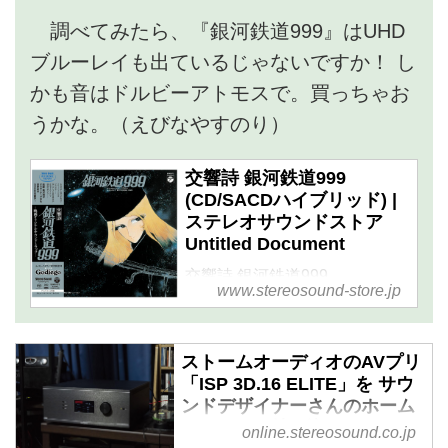
調べてみたら、『銀河鉄道999』はUHD
ブルーレイも出ているじゃないですか！ し
かも音はドルビーアトモスで。買っちゃお
うかな。（えびなやすのり）
交響詩 銀河鉄道999
(CD/SACDハイブリッド) |
ステレオサウンドストア
Untitled Document
交響詩 銀河鉄道999
www.stereosound-store.jp
(CD/SACDハイブリッド) 音楽
ソフト ステレオサウンドスト
ア
ストームオーディオのAVプリ
「ISP 3D.16 ELITE」を サウ
ンドデザイナーさんのホーム
シアターに持ち込んでみた。
online.stereosound.co.jp