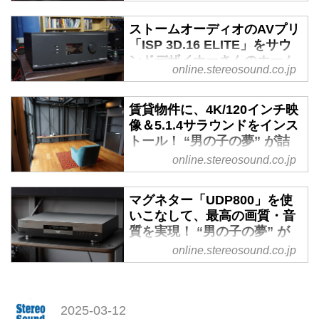
プロ機のような音場再現は、
実に希有な体験だ（前） -
ストームオーディオのAVプリ
Stereo Sound ONLINE
「ISP 3D.16 ELITE」をサウ
この8月に日本上陸を果したスト
ンドデザイナーさんのホーム
online.stereosound.co.jp
ームオーディオ（フランス）のイ
シアターに持ち込んでみた。
マーシブオーディオ対応コントロ
そのサウンドがすっかり気に
ールAVセンターISP 3D.16
入ってしまい……なんと！
賃貸物件に、4K/120インチ映
ELITE。本誌でその存在を知り
（後） - Stereo Sound
像＆5.1.4サラウンドをインス
「ぜひ一度その音を聴いてみた
ONLINE
トール！ “男の子の夢” が詰
い」と編集部に連絡してこられた
まった、ガレージシアターが
online.stereosound.co.jp
サウンドデザイナーにして熱心な
のが、長年の愛読者である蝦名恭
できるまで（前） - Stereo
HiVi読者である蝦名恭範さんから
範さん。そのリクエストにお応え
Sound ONLINE
のリクエストで、ストームオーデ
マグネター「UDP800」を使
すべく酷暑の7月中旬、蝦名シア
ィオのコントロールAVセンタ
「車」や「オーディオ＆ホームシ
いこなして、最高の画質・音
ターに本機を携え訪問すること
ー、ISP 3D.16 ELITEをご自身の
アター」は、昭和の時代から “男
質を実現！ “男の子の夢” が
に。さて、ISP 3D〜はいったいど
ホームシアターで体験していただ
の子の夢” として絶大な人気を誇
詰まった、ガレージシアター
online.stereosound.co.jp
んな音を響かせてくれるだろう
いた。前編では導入からセッティ
ってきた。最近はそれら趣味の世
ができるまで（後） - Stereo
か。●取材・文：山本浩司
ングまでを紹介したが、今回は詳
界でも “お手軽なシステム” が注目
Sound ONLINE
蝦名恭範 (えびなやすのり)さん
しい視聴インプレッションをお届
を集めているが、そんな中でも自
音響制作会社 サウンドチーム・
「車」と「オーディオ＆ホームシ
けする。蝦名さんがこの日のため
分の夢に正面から取り組んでいる
2025-03-12
ドンフ...
アター」を同時に楽しめる場所が