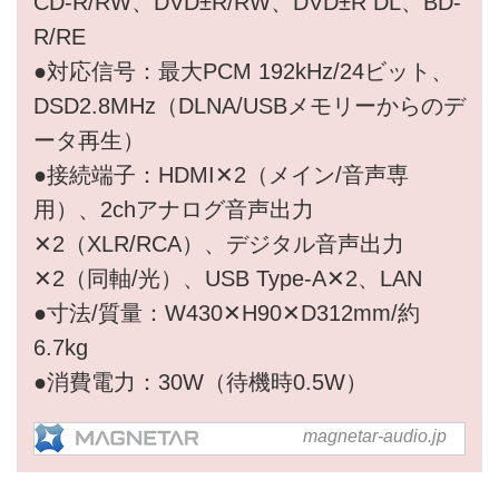
CD-R/RW、DVD±R/RW、DVD±R DL、BD-
R/RE
●対応信号：最大PCM 192kHz/24ビット、
DSD2.8MHz（DLNA/USBメモリーからのデ
ータ再生）
●接続端子：HDMI✕2（メイン/音声専
用）、2chアナログ音声出力
✕2（XLR/RCA）、デジタル音声出力
✕2（同軸/光）、USB Type-A✕2、LAN
●寸法/質量：W430✕H90✕D312mm/約
6.7kg
●消費電力：30W（待機時0.5W）
magnetar-audio.jp
TOP - MAGNETAR Japan