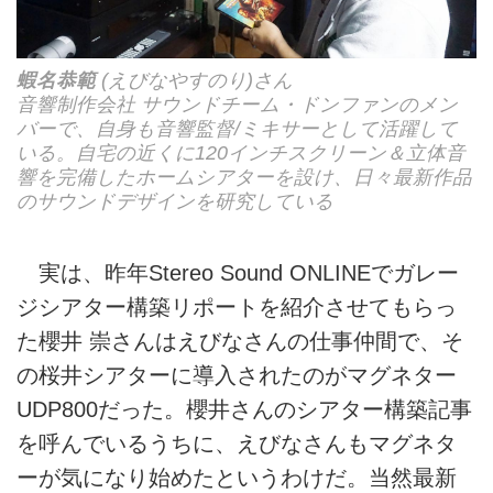
蝦名恭範
(えびなやすのり)さん
音響制作会社 サウンドチーム・ドンファンのメン
バーで、自身も音響監督/ミキサーとして活躍して
いる。自宅の近くに120インチスクリーン＆立体音
響を完備したホームシアターを設け、日々最新作品
のサウンドデザインを研究している
実は、昨年Stereo Sound ONLINEでガレー
ジシアター構築リポートを紹介させてもらっ
た櫻井 崇さんはえびなさんの仕事仲間で、そ
の桜井シアターに導入されたのがマグネター
UDP800だった。櫻井さんのシアター構築記事
を呼んでいるうちに、えびなさんもマグネタ
ーが気になり始めたというわけだ。当然最新