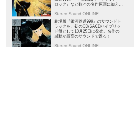
ロック』など数々の名作原画に加え、
デビュー前の初期作品や新たに発見さ
Stereo Sound ONLINE
れた原画も初公開。六本木ヒルズ・東
京シティビューにて今夏開催
劇場版『銀河鉄道999』のサウンドト
ラックを、初のCD/SACDハイブリッ
ド盤として10月25日に発売。名作の
感動が最高のサウンドで甦る！
Stereo Sound ONLINE
劇場版「さよなら銀河鉄道999-アンド
ロメダ終着駅-」ドルビーシネマ版、
本日より全国7館にて公開！ りんた
ろう監督登壇の公開記念イベントのダ
イジェスト映像も公開
Stereo Sound ONLINE-y
ドルビーシネマ版、劇場版『銀河鉄道
999』上映開始。りんたろう監督は
「蘇ったなという感じです。観るとい
うより、体感してほしい」と絶賛
Stereo Sound ONLINE-y