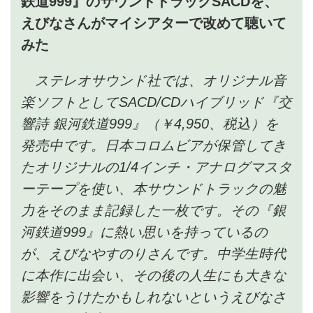
鉄道999』のサウンドトラックSACDを、
えびなさんがマイシアターで改めて聴いて
みた
ステレオサウンド社では、オリジナル音
楽ソフトとしてSACD/CDハイブリッド『交
響詩 銀河鉄道999』（￥4,950、税込）を
発売中です。日本コロムビアが保管してき
たオリジナルの1/4インチ・アナログマスタ
ーテープを使い、本サウンドトラックの魅
力をそのまま記録した一枚です。その『銀
河鉄道999』に熱い思いを持っているの
が、えびなやすのりさんです。中学生時代
に本作に出会い、その後の人生にも大きな
影響をうけたかもしれないというえびなさ