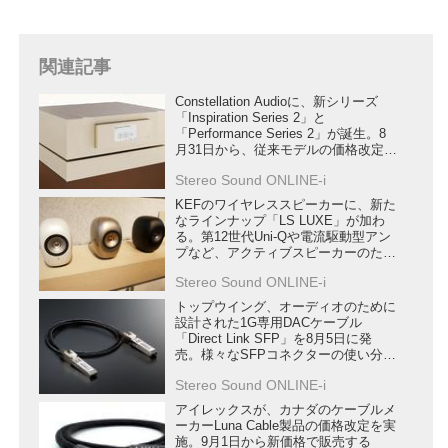
関連記事
Constellation Audioに、新シリーズ
「Inspiration Series 2」と
「Performance Series 2」が誕生。8
月31日から、従来モデルの価格改定も
行う
Stereo Sound ONLINE-i
KEFのワイヤレススピーカーに、新た
なラインナップ「LS LUXE」が加わ
る。第12世代Uni-Qや電流駆動型アン
プなど、アクティブスピーカーのため
の新技術を満載
Stereo Sound ONLINE-i
トップウイング、オーディオのために
設計された1G専用DACケーブル
「Direct Link SFP」を8月5日に発
売。様々なSFPコネクターの使い分け
を提案
Stereo Sound ONLINE-i
アイレックスが、カナダのケーブルメ
ーカーLuna Cable製品の価格改定を実
施。9月1日から新価格で販売する