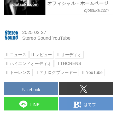
オフィシャル・ホームページ
djotsuka.com
大塚 広子（DJ/音楽ライター/プロ
デューサー）。ジャズをメインに
DJ歴20年。アナログレコードに
こだわった1960代以降のブラッ
2025-02-27
クミュージックの音源発掘から、
Stereo Sound YouTube
現代ジャズ、クラブミュージック
まで繋ぎ、ワン&オンリーな
ニュース
レビュー
オーディオ
ハイエンドオーディオ
THORENS
トーレンス
アナログプレーヤー
YouTube
Facebook
はてブ
LINE