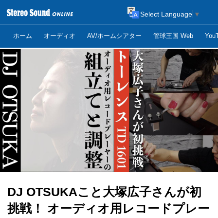
Select Language
▼
ホーム
オーディオ
AV/ホームシアター
管球王国 Web
Yo
DJ OTSUKAこと大塚広子さんが初
挑戦！ オーディオ用レコードプレー