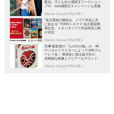
配信。子ども向け感想文ワークショッ
プや、note感想文キャンペーンも実施
Stereo Sound ONLINE-i
“名古屋栄の物語は、ジブリ作品と共
に始まる” TOHOシネマズ 名古屋栄開
業記念、スタジオジブリ作品特別上映
が決定
Stereo Sound ONLINE-i
宮﨑 駿監督の『もののけ姫』が、4K
デジタルリマスターによってUHDブル
ーレイ化！ 映画史に残る超大作が、
高精細な映像とクリアーなサウンド
で、ホームシアターに蘇る
Stereo Sound ONLINE-i