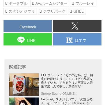
ポータブル
AV/ホームシアター
ブルーレイ
スタジオジブリ
ジブリパーク
GHBLI
Facebook
はてブ
LINE
関連記事
UHDブルーレイ『もののけ姫』は、自
宅に映画館を持ってくるほどの品質を
備えている。できるだけ大画面＆大音
量で楽しんで欲しい意欲作だ！
Stereo Sound ONLINE-i
Netflixが、スタジオジブリ『火垂るの
墓』を、7月15日から日本国内向けに