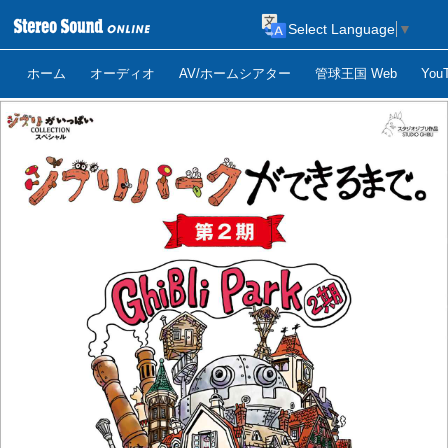
Select Language
▼
ホーム
オーディオ
AV/ホームシアター
管球王国 Web
Yo