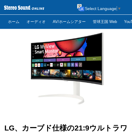
Select Language
▼
ホーム
オーディオ
AV/ホームシアター
管球王国 Web
Yo
LG、カーブド仕様の21:9ウルトラワ