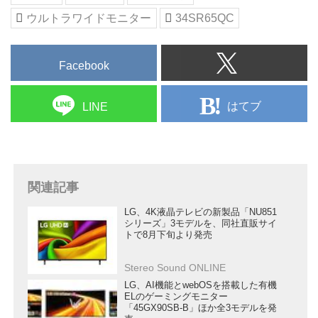
ウルトラワイドモニター
34SR65QC
Facebook
はてブ
LINE
関連記事
LG、4K液晶テレビの新製品「NU851
シリーズ」3モデルを、同社直販サイ
トで8月下旬より発売
Stereo Sound ONLINE
LG、AI機能とwebOSを搭載した有機
ELのゲーミングモニター
「45GX90SB-B」ほか全3モデルを発