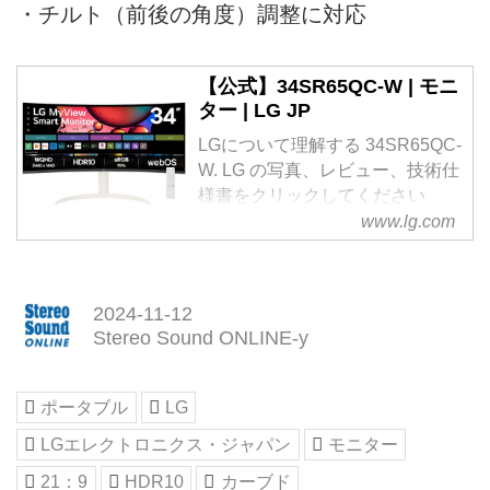
・チルト（前後の角度）調整に対応
【公式】34SR65QC-W | モニ
ター | LG JP
LGについて理解する 34SR65QC-
W. LG の写真、レビュー、技術仕
様書をクリックしてください
webOS対応 34インチ 21:9曲面型
www.lg.com
ウルトラワイドスマートモニター
3440×1440 LG MyView Smart
Monitor.
2024-11-12
Stereo Sound ONLINE-y
ポータブル
LG
LGエレクトロニクス・ジャパン
モニター
21：9
HDR10
カーブド