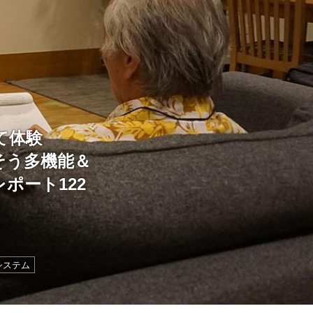
て体験
そう多機能＆
ポート122
システム