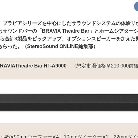
、ブラビアシリーズを中心にしたサラウンドシステムの体験リ
ウンドバーの「BRAVIA Theatre Bar」とホームシアターシ
uad」から合計3製品をピックアップ、オプションスピーカーを加え
った。（StereoSound ONLINE編集部）
ATheatre Bar HT-A9000
（想定市場価格￥210,000前
45✕90mmウーファー✕4、10mmツイーター✕2、22mmツ