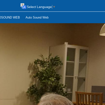
Select Language
▼
OSOUND WEB
Auto Sound Web