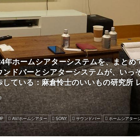
024年ホームシアターシステムを、まとめ
ウンドバーとシアターシステムが、いっ
歩している：麻倉怜士のいいもの研究所 レ
9
UP
AV/ホームシアター
SONY
サウンドバー
ホームシアター