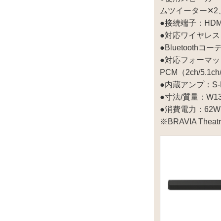
ムツイーター✕2
●接続端子：HDMI
●対応ワイヤレス：IEE
●Bluetoothコ
●対応フォーマット：
PCM（2ch/5.1c
●内蔵アンプ：S-Ma
●寸法/質量：W130
●消費電力：62W
※BRAVIA Thea