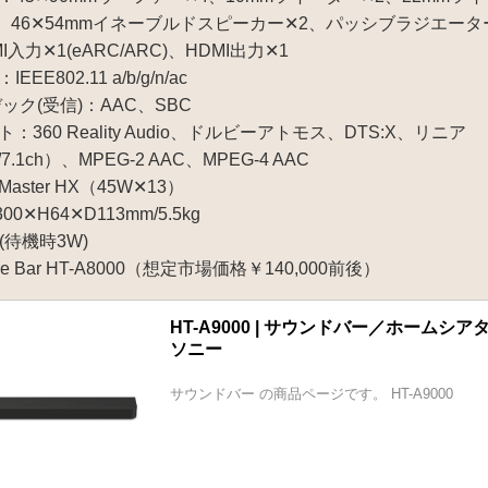
、46✕54mmイネーブルドスピーカー✕2、パッシブラジエータ
入力✕1(eARC/ARC)、HDMI出力✕1
E802.11 a/b/g/n/ac
ーデック(受信)：AAC、SBC
360 Reality Audio、ドルビーアトモス、DTS:X、リニア
h/7.1ch）、MPEG-2 AAC、MPEG-4 AAC
ster HX（45W✕13）
0✕H64✕D113mm/5.5kg
(待機時3W)
tre Bar HT-A8000（想定市場価格￥140,000前後）
HT-A9000 | サウンドバー／ホームシア
ソニー
サウンドバー の商品ページです。 HT-A9000