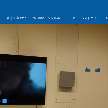
ー
管球王国 Web
YouTubeチャンネル
ストア
ベストバイ
PR