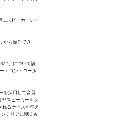
時にスピーカーレイ
プリから操作でき、
A9M2」について説
カー＋コントロール
カーを採用して音質
薄型スピーカーを採
されるケースが増え
インテリアに馴染み