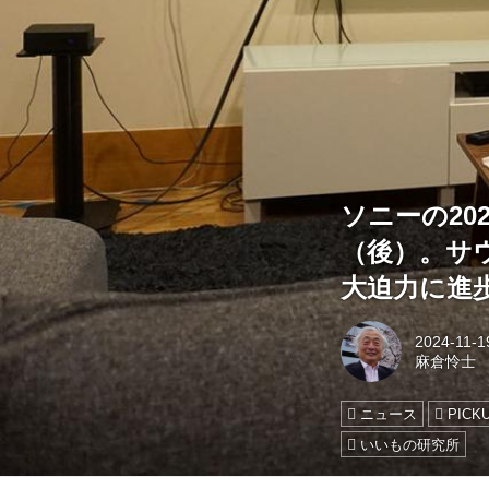
ソニーの2
（後）。サ
大迫力に進
2024-11-1
麻倉怜士
ニュース
PICK
いいもの研究所