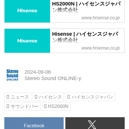
HS2000N | ハイセンスジャパ
ン株式会社
www.hisense.co.jp
気軽に置きたい。でも、音には妥
協したくない。ハイセンスのシア
ターサウンドシステムHS2000N
Hisense | ハイセンスジャパ
の商品ページです。
ン株式会社
www.hisense.co.jp
ハイセンスジャパン株式会社の公
式ホームページ。高画質大画面テ
レビからオーディオ、冷蔵庫・冷
凍庫、洗濯機、エアコンなど「シ
2024-09-06
ンプルな豊かさ」をお届けしま
Stereo Sound ONLINE-y
す。
ニュース
ハイセンス
ハイセンスジャパン
サウンドバー
HS2000N
Facebook