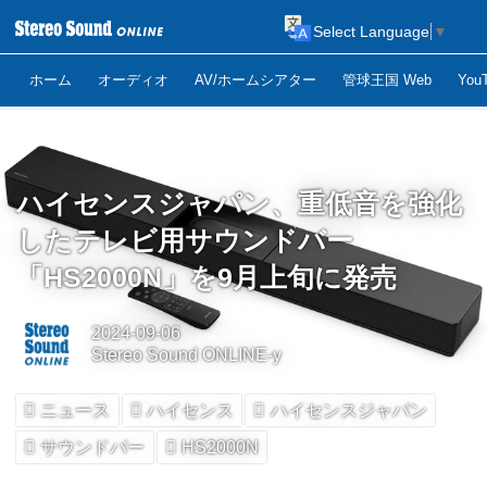
Select Language
▼
ホーム
オーディオ
AV/ホームシアター
管球王国 Web
Yo
ハイセンスジャパン、重低音を強化
したテレビ用サウンドバー
「HS2000N」を9月上旬に発売
2024-09-06
Stereo Sound ONLINE-y
ニュース
ハイセンス
ハイセンスジャパン
サウンドバー
HS2000N