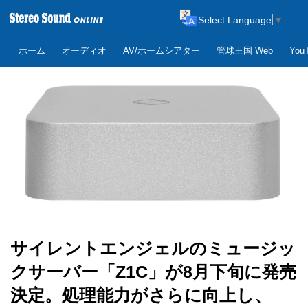
Select Language
▼
ホーム
オーディオ
AV/ホームシアター
管球王国 Web
Yo
サイレントエンジェルのミュージッ
クサーバー「Z1C」が8月下旬に発売
決定。処理能力がさらに向上し、