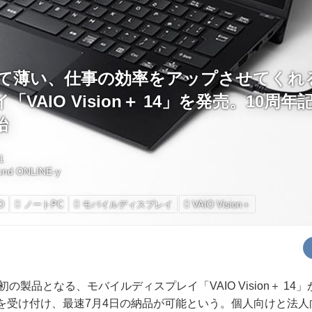
軽くて薄い、仕事の効率をアップさせてくれ
VAIO Vision＋ 14」を発売。10周
始
1
und ONLINE-y
O
ノートPC
モバイルディスプレイ
VAIO Vision＋
の製品となる、モバイルディスプレイ「VAIO Vision＋ 14
を受け付け、最速7月4日の納品が可能という。個人向けと法人向け（V