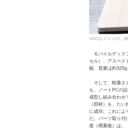
VAIOおススメの。
モバイルディスプレ
セル）、アスペクト
能、質量は約325
そして、軽量さと
も、ノートPCの
成型し組み合わせて
（部材）を、たい
に成功。これによ
だ。パーツ取り付
後（廃棄後）は、