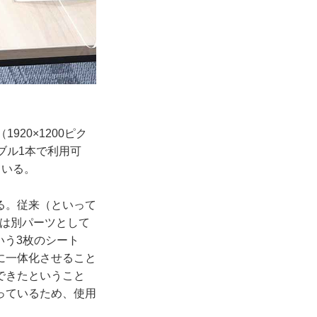
20×1200ピク
ーブル1本で利用可
ている。
る。従来（といって
ブは別パーツとして
いう3枚のシート
に一体化させること
できたということ
っているため、使用