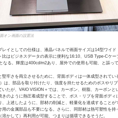
画面オン画面の設置法
イとしての仕様は、液晶パネルで画面サイズは14型ワイド（19
比はビジネスデータの表示に便利な16:10、USB Type-Cケ
gとなる。輝度は400cd/m2あり、屋外での使用も可能、と謳っ
堅牢さを両立させるために、背面ボディは一体成型されてい
話）は、部品を取り付けたり、強度を持たせるためのボスやリ
いたが、VAIO VISION＋では、カーボン、樹脂、カーボンと
焼きのように熱圧着成型することで、ボス・リブを背面ボディ
り、上述したように、部材の削減と、軽量化を達成することが
け用の金属部品も不要になる。さらに、同部材は熱可塑性を持
（溶かして）再利用が可能、つまりは循環できるそうだ。