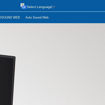
Select Language
▼
OSOUND WEB
Auto Sound Web