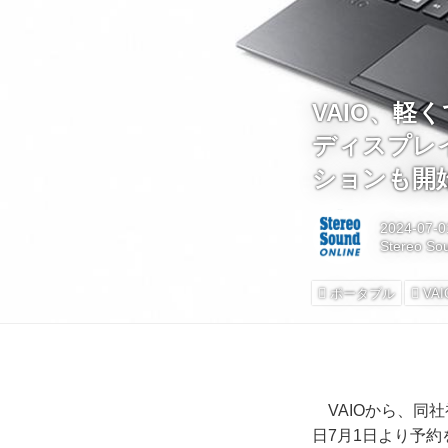
VAIO、
ディスプレイ「
ションも開
2024-07-0
Stereo So
ポータブル
VAI
VAIOから、同社初
日7月1日より予約