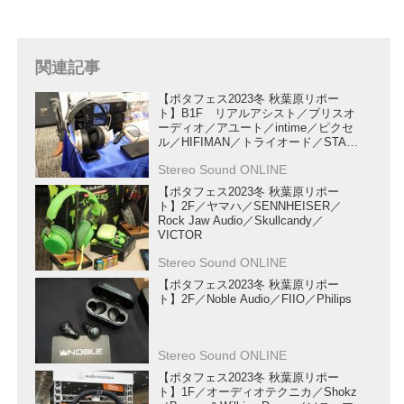
関連記事
【ポタフェス2023冬 秋葉原リポー
ト】B1F リアルアシスト／ブリスオ
ーディオ／アユート／intime／ピクセ
ル／HIFIMAN／トライオード／STAX
／NOBUNAGA Labs／Pentaconn
Stereo Sound ONLINE
【ポタフェス2023冬 秋葉原リポー
ト】2F／ヤマハ／SENNHEISER／
Rock Jaw Audio／Skullcandy／
VICTOR
Stereo Sound ONLINE
【ポタフェス2023冬 秋葉原リポー
ト】2F／Noble Audio／FIIO／Philips
Stereo Sound ONLINE
【ポタフェス2023冬 秋葉原リポー
ト】1F／オーディオテクニカ／Shokz