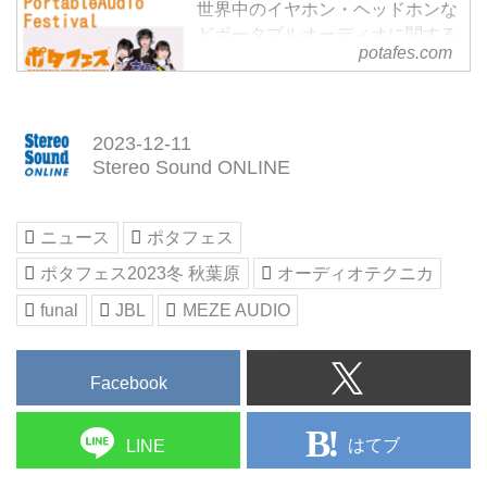
世界中のイヤホン・ヘッドホンな
どポータブルオーディオに関する
potafes.com
ブランドが一堂に会し、 最新の
モデルなどを展示・試聴ができる
国内最大級のイベントです。会場
内にはBluetoothワイヤレスイヤ
2023-12-11
ホンなど、話題の最新モデルから
Stereo Sound ONLINE
ハイレゾ対応のポータブルオーデ
ィオプレイヤー、 安くても音が
良い、コスパに優れたイヤホン・
ニュース
ポタフェス
ヘッドホンなど何でも揃ってお
ポタフェス2023冬 秋葉原
オーディオテクニカ
り、そのすべてのモデルをご来場
の皆さまが自由にお楽しみ頂けま
funal
JBL
MEZE AUDIO
す。
Facebook
はてブ
LINE