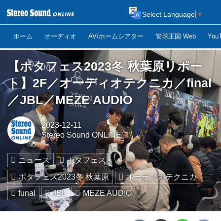
Select Language
▼
ホーム
オーディオ
AV/ホームシアター
管球王国 Web
Yo
【ポタフェス2023冬 秋葉原リポー
ト】2F／オーディオテクニカ／final
／JBL／MEZE AUDIO
2023-12-11
Stereo Sound ONLINE
ニュース
ポタフェス
ポタフェス2023冬 秋葉原
オーディオテクニカ
funal
JBL
MEZE AUDIO