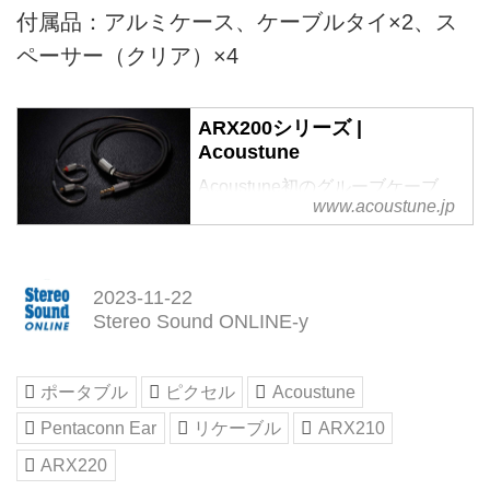
付属品：アルミケース、ケーブルタイ×2、ス
ペーサー（クリア）×4
ARX200シリーズ |
Acoustune
Acoustune初のグルーブケーブ
www.acoustune.jp
ル。タッチノイズの軽減や絡みに
くさを実現。付属のスペンサーで
Pantaconnコネクターのロングと
ショートの​切り替えが可能。
2023-11-22
Stereo Sound ONLINE-y
ポータブル
ピクセル
Acoustune
Pentaconn Ear
リケーブル
ARX210
ARX220