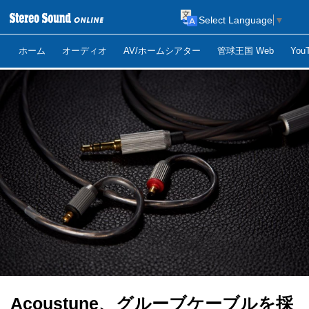
Select Language
▼
ホーム
オーディオ
AV/ホームシアター
管球王国 Web
Yo
Acoustune、グルーブケーブルを採