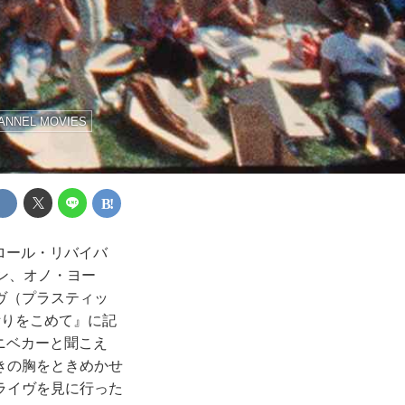
ANNEL MOVIES
ロール・リバイバ
ン、オノ・ヨー
ヴ（プラスティッ
祈りをこめて』に記
ニベカーと聞こえ
きの胸をときめかせ
ライヴを見に行った