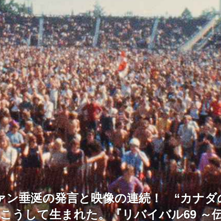
ァン垂涎の発言と映像の連続！ “カナダ
、こうして生まれた。『リバイバル69 ～