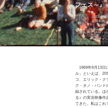
フェス～』
原
2023-10-0
原田和典
映画
リバイバル
ロン・チャップマン
1969年9月1
ル」といえば、2
コ、エリック・ク
ク・オノ・バンド
録されている。ほ
る）の実況映像作
てきた。私はこれ