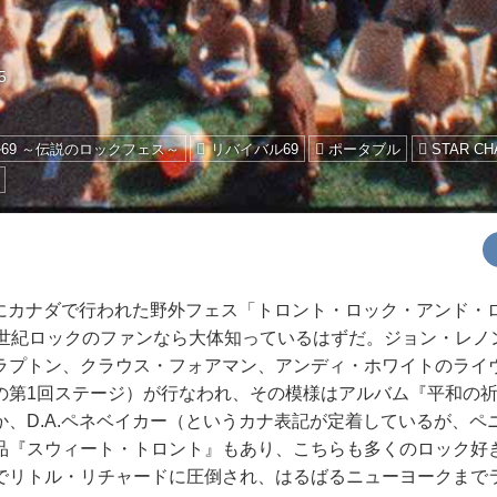
5
69 ～伝説のロックフェス～
リバイバル69
ポータブル
STAR CH
3日にカナダで行われた野外フェス「トロント・ロック・アンド・
0世紀ロックのファンなら大体知っているはずだ。ジョン・レノ
ラプトン、クラウス・フォアマン、アンディ・ホワイトのライ
の第1回ステージ）が行なわれ、その模様はアルバム『平和の
か、D.A.ペネベイカー（というカナ表記が定着しているが、ペ
品『スウィート・トロント』もあり、こちらも多くのロック好
でリトル・リチャードに圧倒され、はるばるニューヨークまで