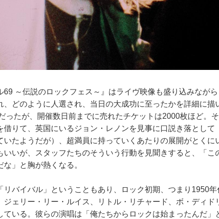
69 ～伝説のロックフェス～』はライヴ映像も盛り込みながら
れ、どのように人選され、当日の大成功に至ったかを詳細に描
所だったが、開催数日前までに売れたチケットは2000枚ほど。
を借りて、英国にいるジョン・レノンを見事に口説き落として
ていたようだが）、超満員に持っていくあたりの展開がとくに
もいいが、スタッフたちのそういう行動を見聞きすると、「こ
だな」と胸が熱くなる。
リバイバル」ということもあり、ロック初期、つまり1950年
、ジェリー・リー・ルイス、リトル・リチャード、ボ・ディド
している。彼らの演唱は「俺たちからロックは始まったんだ」