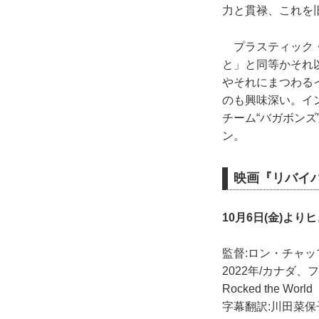
力と貫禄、これを
プラスティック・
と」と同等かそれ
やそれにまつわる
のも興味深い。イ
チーム“バガボン
ン。
映画『リバイバ
10月6日(金)よ
監督:ロン・チャッ
2022年/カナダ、フラン
Rocked the World
字幕翻訳:川田菜保子