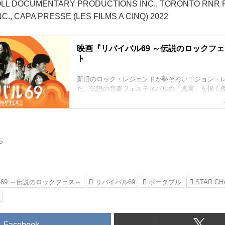
LL DOCUMENTARY PRODUCTIONS INC., TORONTO RNR 
., CAPA PRESSE (LES FILMS A CINQ) 2022
映画『リバイバル69 ～伝説のロックフ
ト
新旧のロック・レジェンドが勢ぞろい！ジョン・
た、伝説の音楽フェスティバルの「真実」を描く
ー 10/6（金）、ヒューマントラストシネマ渋谷
か全国ロードショー
5
69 ～伝説のロックフェス～
リバイバル69
ポータブル
STAR CH
Facebook