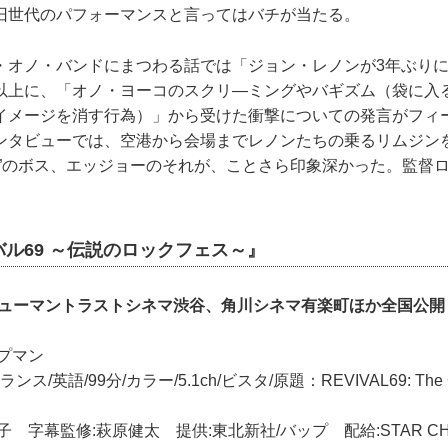
旧世代のパフォーマンスと言ってはバチが当たる。
オノ・バンドにまつわる話では「ジョン・レノンが3年ぶりに
以上に、「オノ・ヨーコのスクリ―ミングやバギズム（袋に入
イメージを消す行為）」から受けた衝撃についての発言がフィ
ンタビューでは、空港から会場までレノンたちの乗るリムジン
ズ”のボス、エッジョーのそれが、ことさら印象深かった。監督
ル69 ～伝説のロックフェス～』
りヒューマントラストシネマ渋谷、角川シネマ有楽町ほか全国公開
プマン
ス/英語/99分/カラー/5.1ch/ビスタ/原題：REVIVAL69: The Con
 字幕監修:萩原健太 提供:東北新社/バップ 配給:STAR CHAN