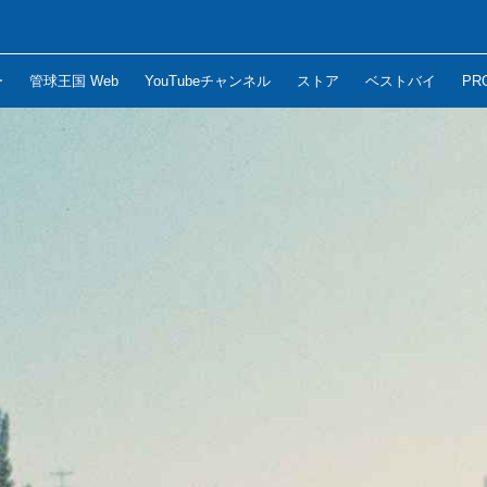
ー
管球王国 Web
YouTubeチャンネル
ストア
ベストバイ
PR