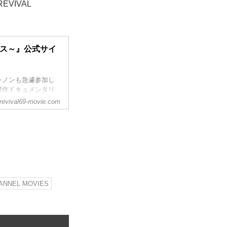
REVIVAL
ェス～』公式サイ
レノンも急遽参加し
傑作ドキュメンタリ
、角川シネマ有楽町ほ
revival69-movie.com
ANNEL MOVIES