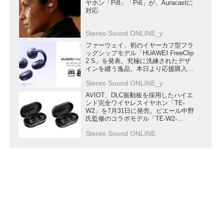
ヤホン「Pi8」「Pi6」が、Auracastに
対応
Stereo Sound ONLINE_y
ファーウェイ、初のイヤーカフ型フラ
ッグシップモデル「HUAWEI FreeClip
2 S」を発表。究極に洗練されたデザ
インを纏う逸品。本日より応援購入受
付開始
Stereo Sound ONLINE_y
AVIOT、DLC振動板を採用したハイエ
ンド完全ワイヤレスイヤホン「TE-
W2」を7月31日に発売。ピエール中野
氏監修のコラボモデル「TE-W2-
PNK」もラインナップ
Stereo Sound ONLINE