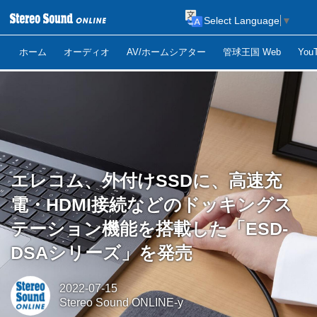
Select Language
▼
ホーム
オーディオ
AV/ホームシアター
管球王国 Web
Yo
エレコム、外付けSSDに、高速充
電・HDMI接続などのドッキングス
テーション機能を搭載した「ESD-
DSAシリーズ」を発売
2022-07-15
Stereo Sound ONLINE-y