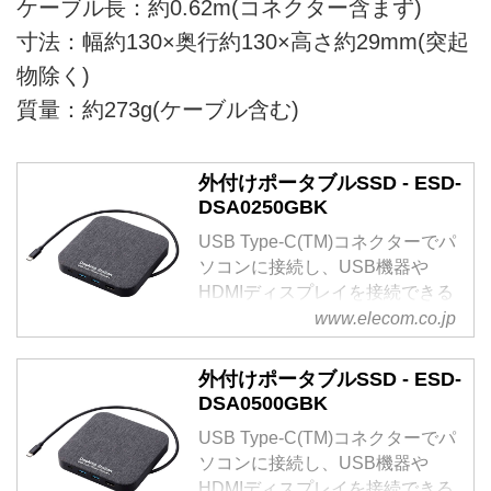
ケーブル長：約0.62m(コネクター含まず)
寸法：幅約130×奥行約130×高さ約29mm(突起
物除く)
質量：約273g(ケーブル含む)
外付けポータブルSSD - ESD-
DSA0250GBK
USB Type-C(TM)コネクターでパ
ソコンに接続し、USB機器や
HDMIディスプレイを接続できる
ドッキングステーションの機能を
www.elecom.co.jp
搭載。読み込み最大400MB/s、書
き込み最大320MB/sの高速データ
外付けポータブルSSD - ESD-
転送を実現するUSB3.2(Gen1)対
DSA0500GBK
応の外付けポータブルSSDです。
USB Type-C(TM)コネクターでパ
ソコンに接続し、USB機器や
HDMIディスプレイを接続できる