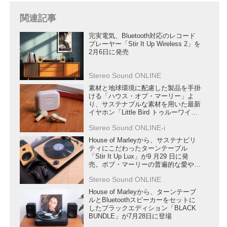
関連記事
完実電気、Bluetooth対応のレコード
プレーヤー「Stir It Up Wireless 2」を
2月6日に発売
Stereo Sound ONLINE
素材と地球環境に配慮した製品を手掛
ける「ハウス・オブ・マーリー」よ
り、サステナブルな素材を用いた最新
イヤホン「Little Bird トゥルーワイヤ
レス」が発売
Stereo Sound ONLINE-i
House of Marleyから、サステナビリ
ティにこだわったターンテーブル
「Stir It Up Lux」が9 月29 日に発
売。ボブ・マーリーの普遍的な愛や音
楽、そして自然や生命に対するリスペ
Stereo Sound ONLINE
クトを具象化
House of Marleyから、ターンテーブ
ルとBluetoothスピーカーをセットに
したブラックエディション「BLACK
BUNDLE」が7月28日に登場