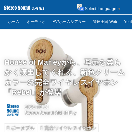
Select Language
▼
ホーム
オーディオ
AV/ホームシアター
管球王国 Web
Yo
House of Marleyから、耳元を柔ら
かく演出してくれる、新色クリーム
カラーの完全ワイヤレスイヤホン
「Rebel」が登場
2022-01-21
Stereo Sound ONLINE-y
ポータブル
完全ワイヤレスイヤホン