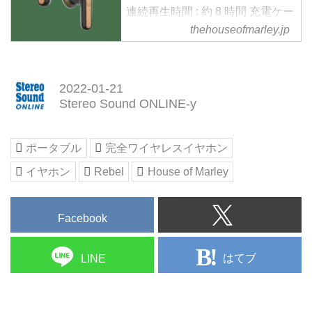
連続再生時間 : 約 8 時間 充電ケー
ス使用 : 約 30 時間 重量 : 約
thehouseofmarley.jp
11g(イヤフォン両耳) 約 42g（充
電ケース） 通信方式 :
Bluetooh®5.0 対応コーデック :
2022-01-21
SBC ドライバーサイズ : 10mm 防
Stereo Sound ONLINE-y
水仕様 : IPX5 フル充電時間 : 約２
時間（イヤホン）約 3 時間（充電
ケース） ワイヤレスレンジ : 約
ポータブル
完全ワイヤレスイヤホン
10m 再生周波数帯域 : 20Hz-
イヤホン
Rebel
House of Marley
20,000hz インピーダンス：32Ω
付属品：充電ケース、USB
TYPE C 充電ケーブル（約 3...
Facebook
はてブ
LINE